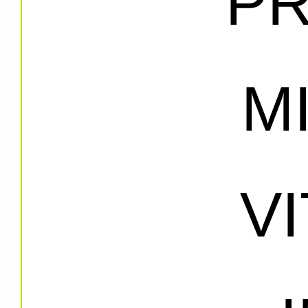
PR
M
V