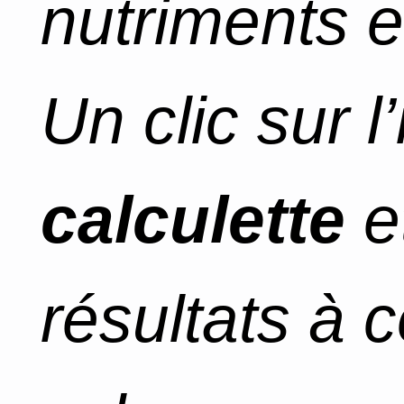
nutriments e
Un clic sur l
calculette
e
résultats à 