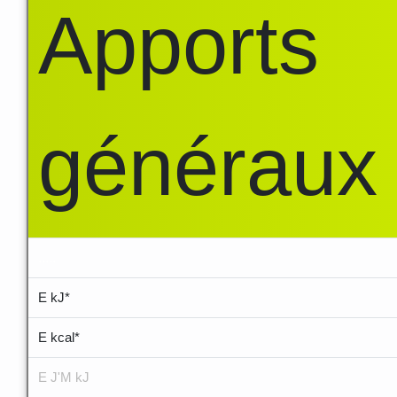
Apports
généraux
.....
E kJ*
E kcal*
E J'M kJ