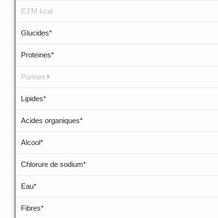
EJ'M kcal
Glucides*
Proteines*
Purines
Lipides*
Acides organiques*
Alcool*
Chlorure de sodium*
Eau*
Fibres*