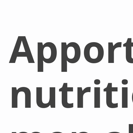
Appor
nutrit