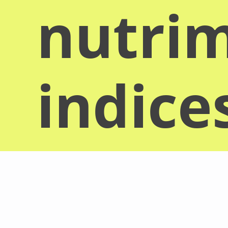
nutrim
indice