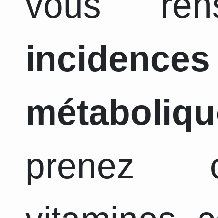
vous ren
incidence
métaboliqu
prenez c