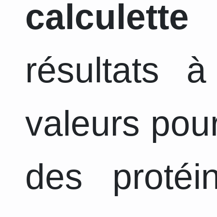
calculette
a
résultats 
valeurs pour
des protéi