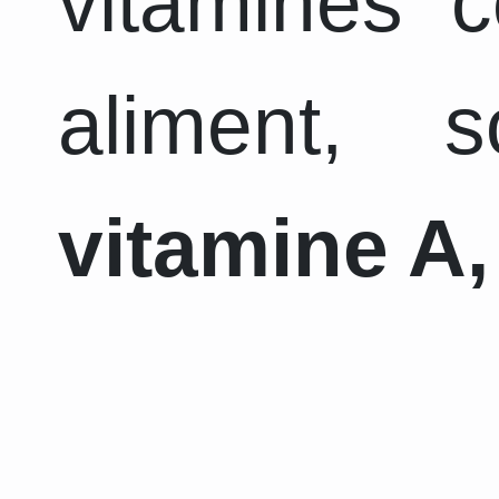
vitamines 
aliment, 
vitamine A,