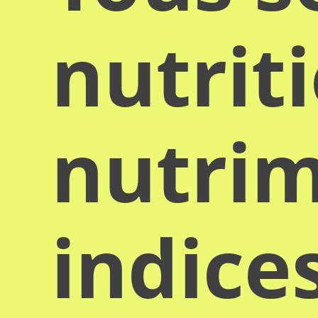
nutrit
nutrim
indice