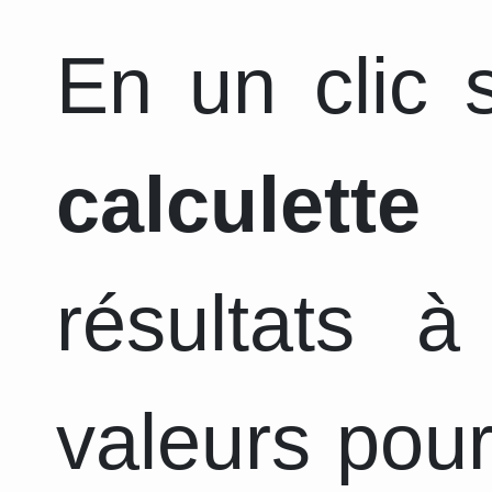
En un clic s
calculette
a
résultats 
valeurs pour