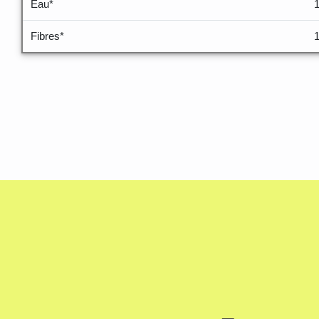
Eau*
1
Fibres*
1