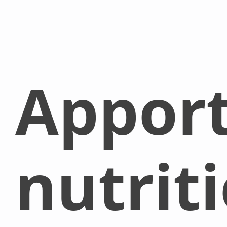
Appor
nutrit