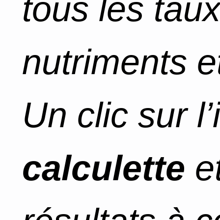
tous les tau
nutriments et
Un clic sur l
calculette
et