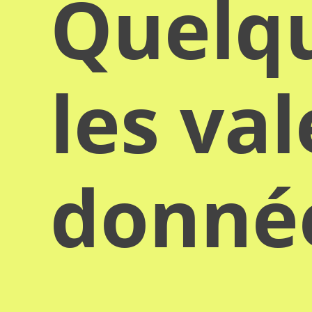
Quelqu
les va
donn