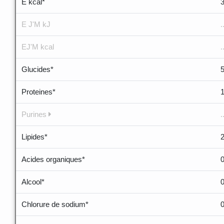
E kcal*
E J'M kJ
.
EJ'M kcal
.
Glucides*
Proteines*
Purines
.
Lipides*
Acides organiques*
Alcool*
Chlorure de sodium*