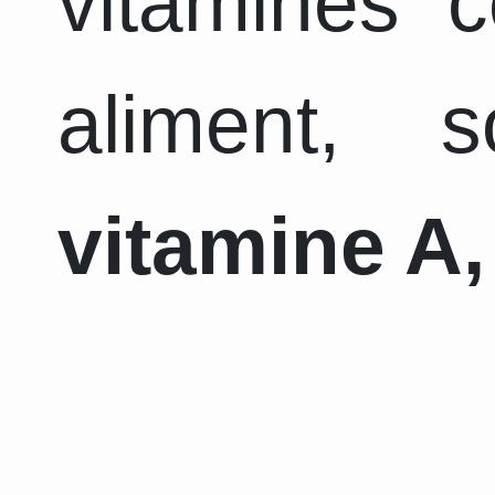
vitamines 
aliment, 
vitamine A,