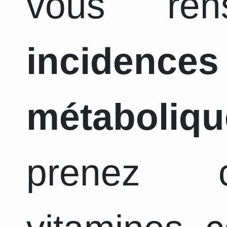
vous ren
incidence
métaboliqu
prenez c