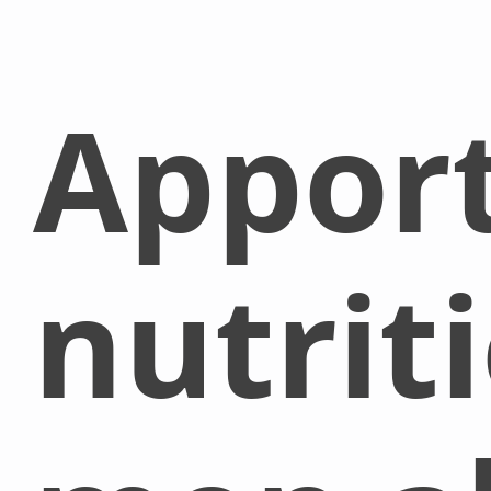
Appor
nutrit