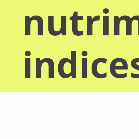
nutrim
indice