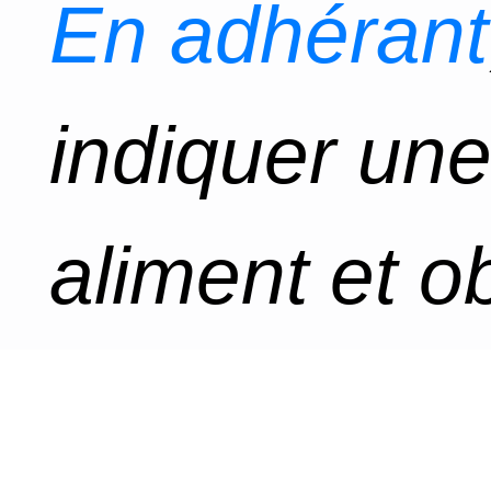
En adhérant
indiquer un
aliment et o
tous les tau