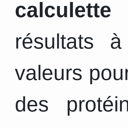
calculette
a
résultats 
valeurs pour
des protéi