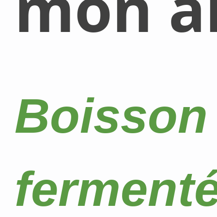
mon al
Boisson l
fermenté