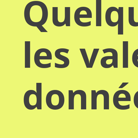
Quelqu
les va
donn