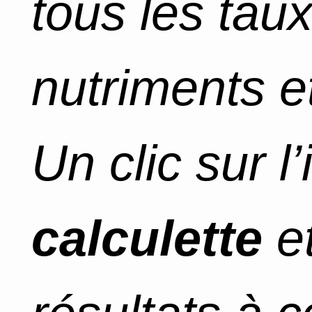
tous les tau
nutriments et
Un clic sur l
calculette
et