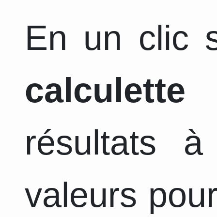
En un clic s
calculette
a
résultats 
valeurs pour