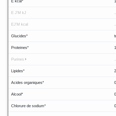
E kcal*
E J'M kJ
.
EJ'M kcal
.
Glucides*
Proteines*
Purines
.
Lipides*
2
Acides organiques*
Alcool*
Chlorure de sodium*