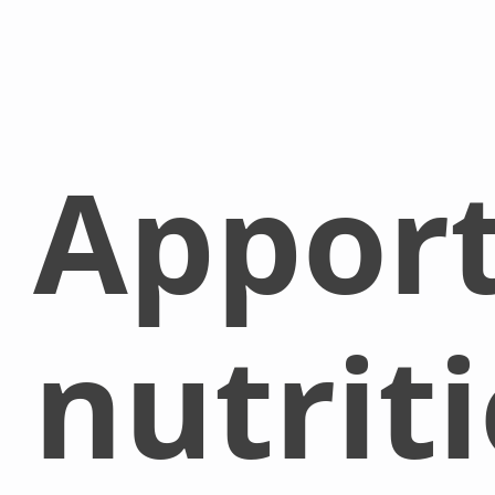
Appor
nutrit