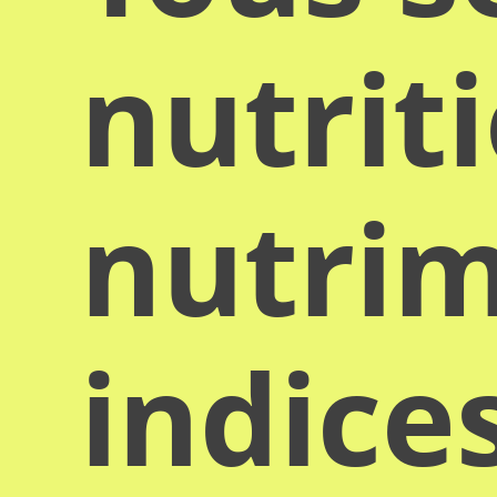
nutrit
nutrim
indice