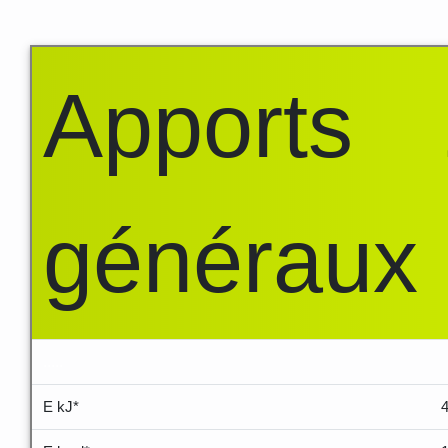
Apports
généraux
.....
E kJ*