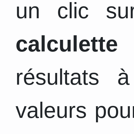
un clic su
calculette
a
résultats 
valeurs pou