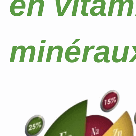
en vitam
minérau