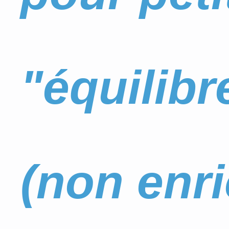
"équilibr
(non enr