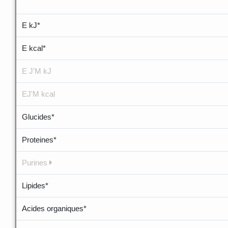
.....
E kJ*
E kcal*
E J'M kJ
EJ'M kcal
Glucides*
Proteines*
Purines
Lipides*
Acides organiques*