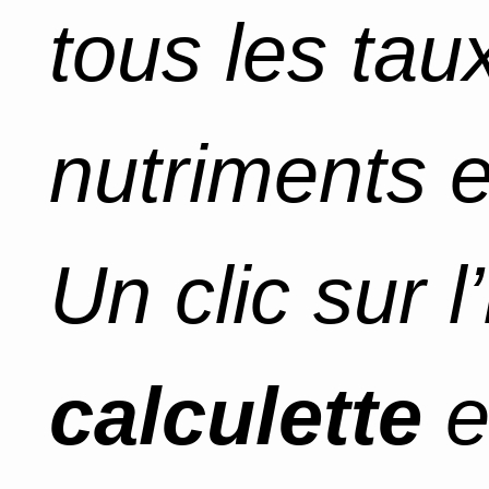
tous les tau
nutriments e
Un clic sur 
calculette
e