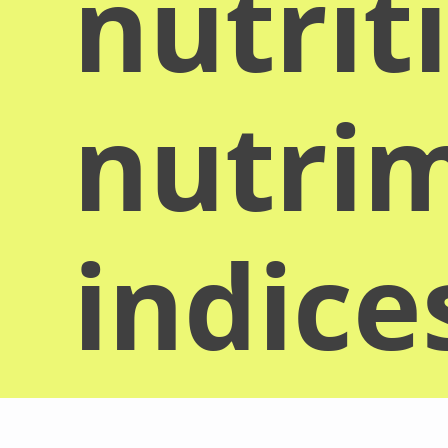
nutrit
nutrim
indice