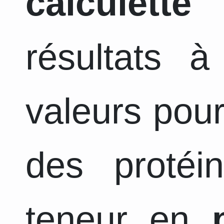
calculette
a
résultats 
valeurs pour
des protéi
teneur en