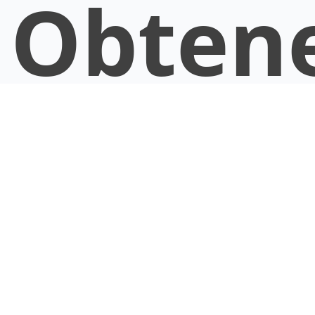
Obten
tous
les