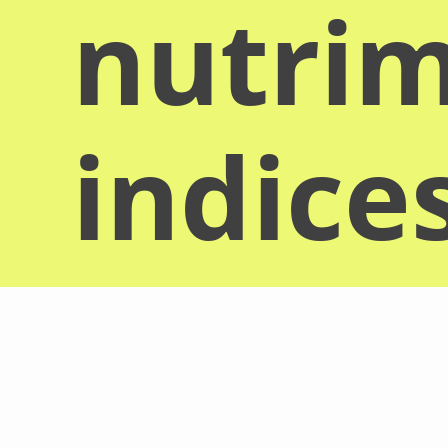
nutrim
indice