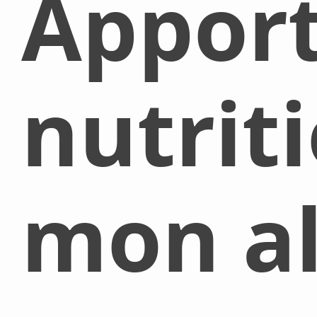
Appor
nutrit
mon al