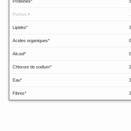
Proteines*
Purines
.
Lipides*
Acides organiques*
Alcool*
Chlorure de sodium*
Eau*
Fibres*