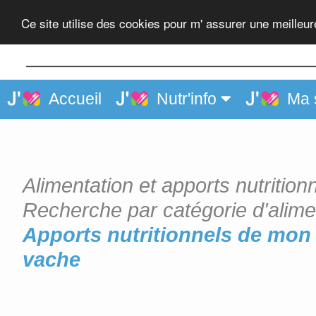
Fromage bleu au lait de vac
Ce site utilise des cookies pour m' assurer une meilleu
Accueil
Nutr'info
Ma 
Alimentation et apports nutrition
Recherche par catégorie d'alime
Apports nutritionnels de mon 
vache