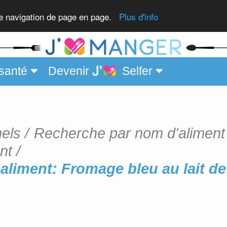
he
re navigation de page en page.
Plus d'info
santé
Devenir
Selfer
nels
Recherche par nom d'aliment
nt
aliment: Fromage bleu au lait de