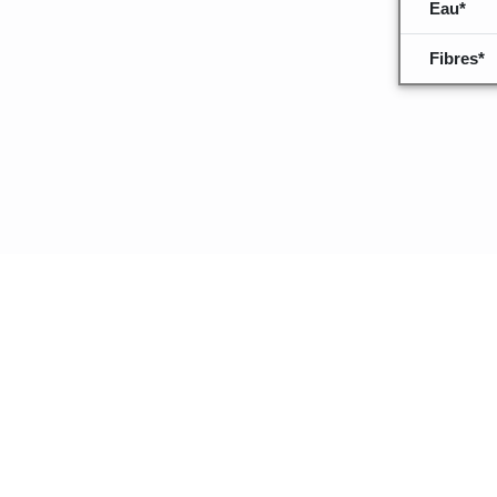
Eau*
Fibres*
Quelques inf
données