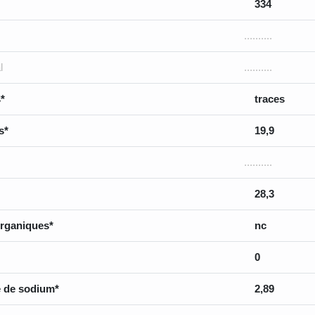
334
..........
l
..........
*
traces
s*
19,9
..........
28,3
rganiques*
nc
0
 de sodium*
2,89