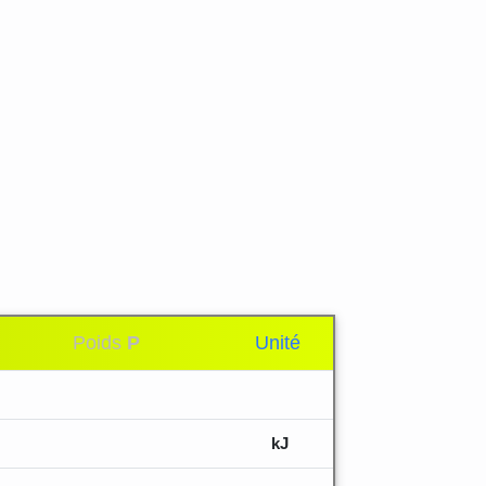
Poids
P
Unité
kJ