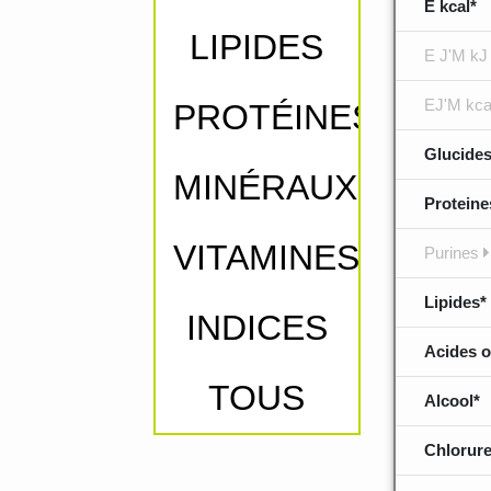
E kcal*
LIPIDES
E J'M kJ
EJ'M kca
PROTÉINES
Glucides
MINÉRAUX
Proteine
VITAMINES
Purines
Lipides*
INDICES
Acides o
TOUS
Alcool*
Chlorure