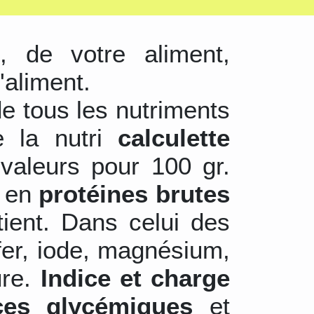
s
, de votre aliment,
'aliment.
de tous les nutriments
e la nutri
calculette
valeurs pour 100 gr.
r en
protéines brutes
tient. Dans celui des
 fer, iode, magnésium,
ure.
Indice et charge
ces glycémiques
et