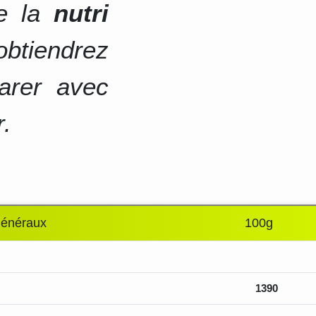
de la
nutri
btiendrez
arer avec
r.
généraux
100g
1390