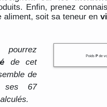
duits. Enfin, prenez connai
 aliment, soit sa teneur en
v
 pourrez
Poids
P
de vo
té
de cet
nsemble de
e ses 67
alculés.