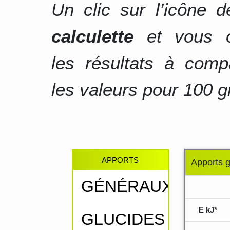
Un clic sur l’icône 
calculette
et vous o
les résultats à comp
les valeurs pour 100 g
APPORTS
Apports 
GÉNÉRAUX
.....
E kJ*
GLUCIDES