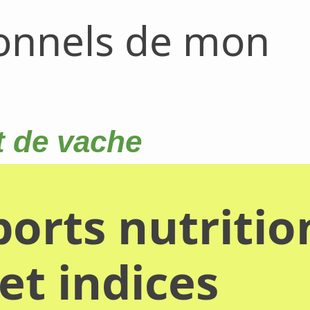
ionnels de mon
t de vache
orts nutritio
et indices