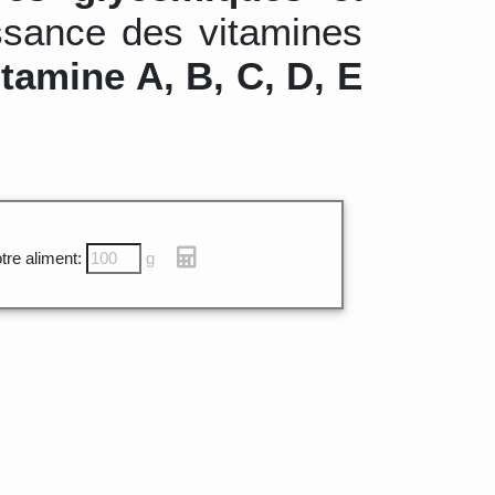
ssance des vitamines
itamine A, B, C, D, E
tre aliment:
g