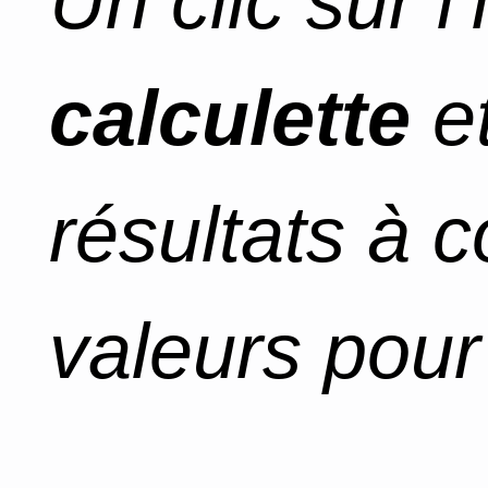
Un clic sur l
calculette
et
résultats à 
valeurs pour