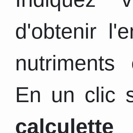
d'obtenir l
nutriments 
En un clic s
calculette
a