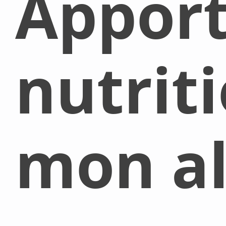
Appor
nutrit
mon al