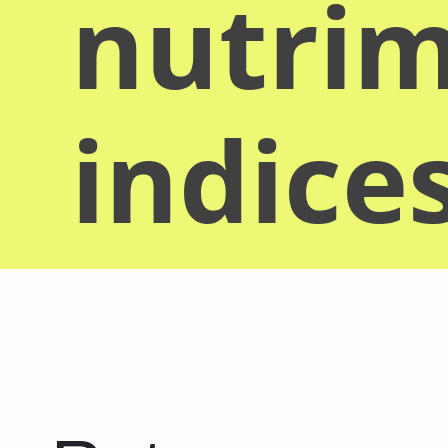
nutrim
indice