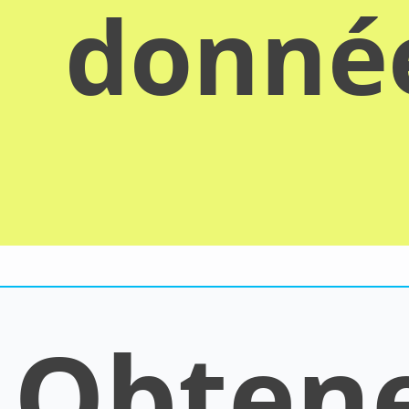
donn
Obten