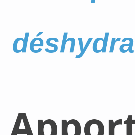
déshydra
Appor