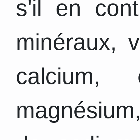
s'il en con
minéraux, v
calcium, 
magnésium,