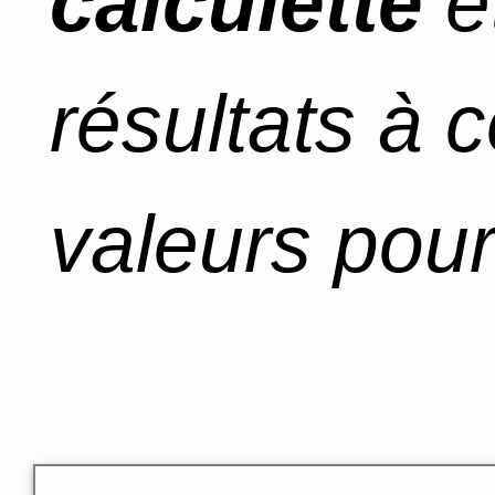
calculette
e
résultats à 
valeurs pour