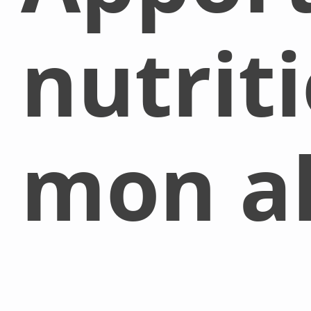
nutrit
mon al