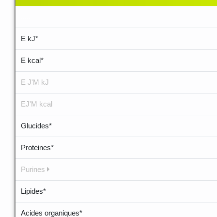
.....
E kJ*
E kcal*
E J'M kJ
EJ'M kcal
Glucides*
Proteines*
Purines
Lipides*
Acides organiques*