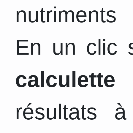
nutriments 
En un clic s
calculette
a
résultats 