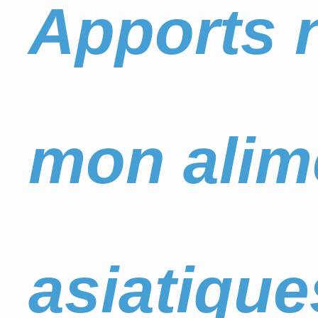
Apports n
mon alime
asiatique