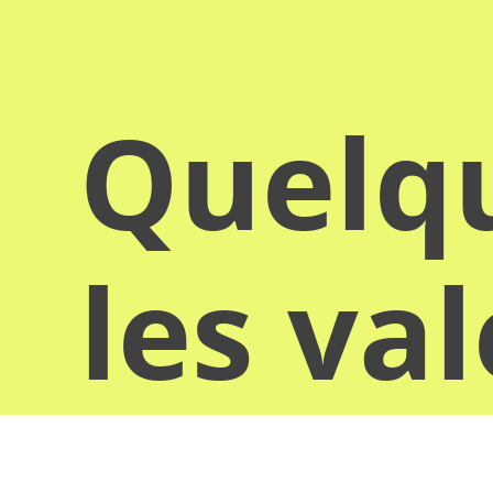
Quelqu
les va
donn