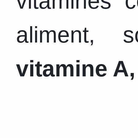
vitamines 
aliment, 
vitamine A,