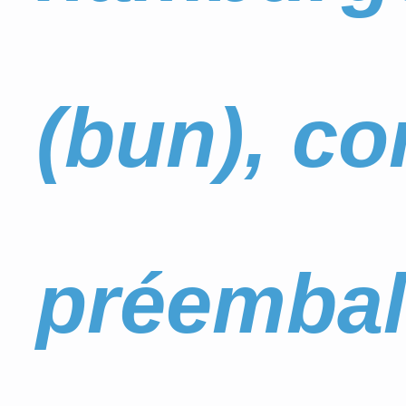
(bun), co
préembal