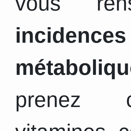
vous ren
incidence
métaboliqu
prenez c