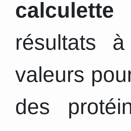
calculette
a
résultats 
valeurs pour
des protéi