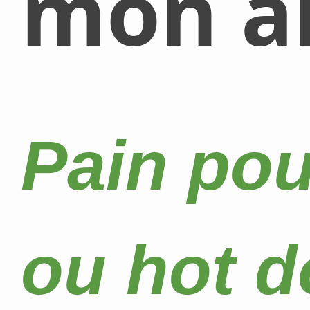
mon al
Pain po
ou hot d