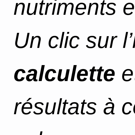
nutriments e
Un clic sur l
calculette
e
résultats à 