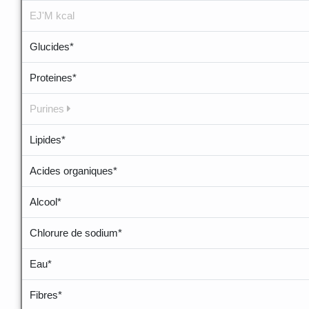
EJ'M kcal
Glucides*
Proteines*
Purines
Lipides*
Acides organiques*
Alcool*
Chlorure de sodium*
Eau*
Fibres*