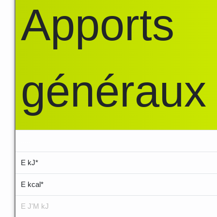
Apports
généraux
.....
E kJ*
E kcal*
E J'M kJ