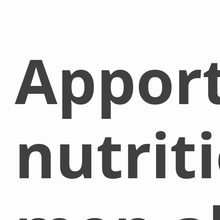
Appor
nutrit