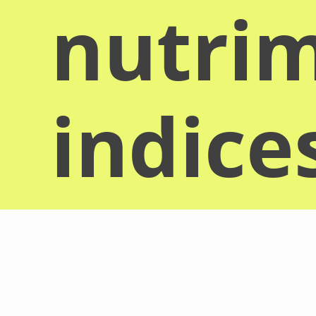
nutrim
indice