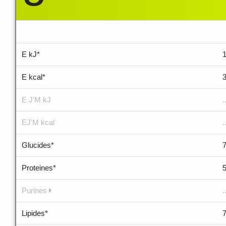
.....
E kJ*
E kcal*
E J'M kJ
.
EJ'M kcal
.
Glucides*
Proteines*
Purines
.
Lipides*