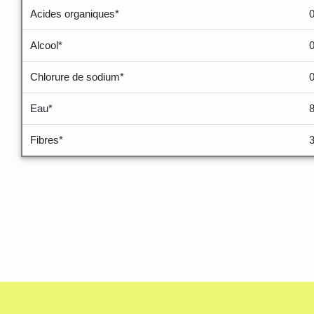
Acides organiques*
Alcool*
Chlorure de sodium*
Eau*
Fibres*
3