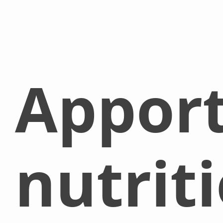
Appor
nutrit