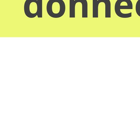
donn
Obten