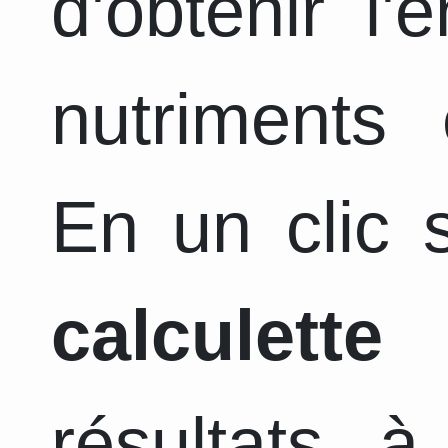
d'obtenir l
nutriments 
En un clic s
calculette
a
résultats 