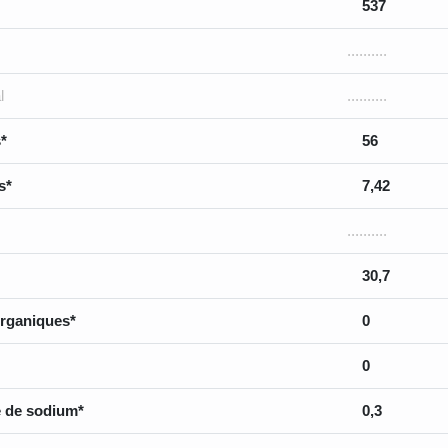
537
..........
l
..........
*
56
s*
7,42
..........
30,7
rganiques*
0
0
 de sodium*
0,3