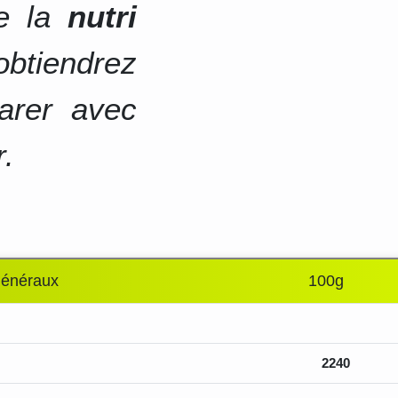
de la
nutri
btiendrez
arer avec
r.
généraux
100g
2240