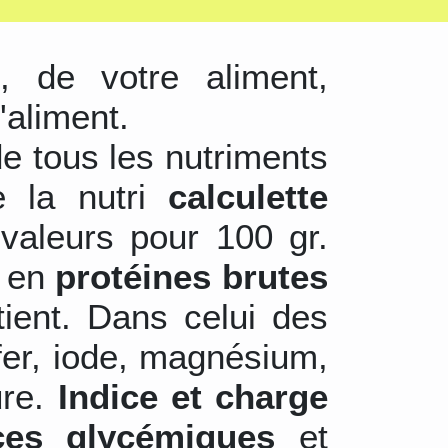
s
, de votre aliment,
'aliment.
de tous les nutriments
e la nutri
calculette
valeurs pour 100 gr.
r en
protéines brutes
tient. Dans celui des
 fer, iode, magnésium,
ure.
Indice et charge
ces glycémiques
et