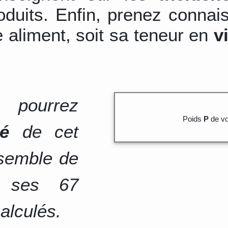
duits. Enfin, prenez connai
 aliment, soit sa teneur en
v
 pourrez
Poids
P
de vo
té
de cet
nsemble de
e ses 67
alculés.