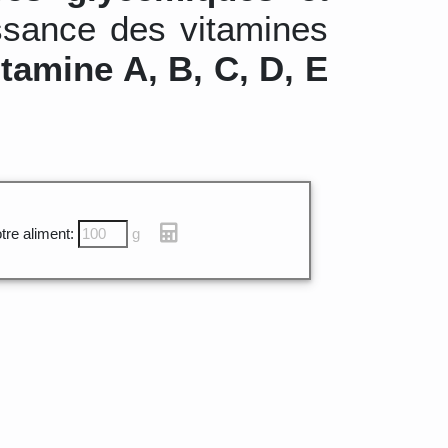
ssance des vitamines
itamine A, B, C, D, E
tre aliment:
g