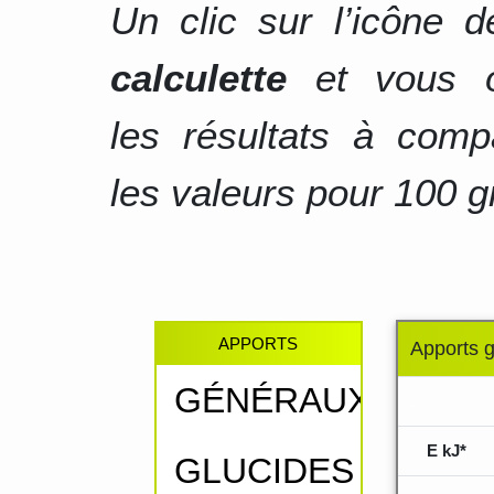
Un clic sur l’icône 
calculette
et vous o
les résultats à comp
les valeurs pour 100 g
APPORTS
Apports 
GÉNÉRAUX
.....
E kJ*
GLUCIDES