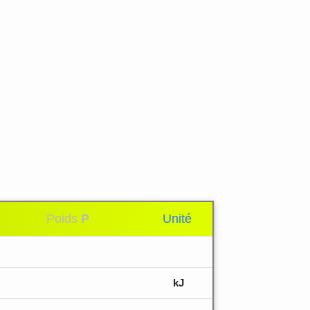
Poids
P
Unité
kJ