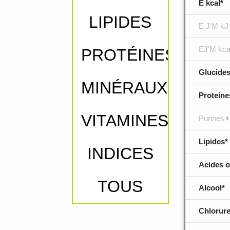
E kcal*
LIPIDES
E J'M kJ
EJ'M kca
PROTÉINES
Glucides
MINÉRAUX
Proteine
VITAMINES
Purines
Lipides*
INDICES
Acides o
TOUS
Alcool*
Chlorure