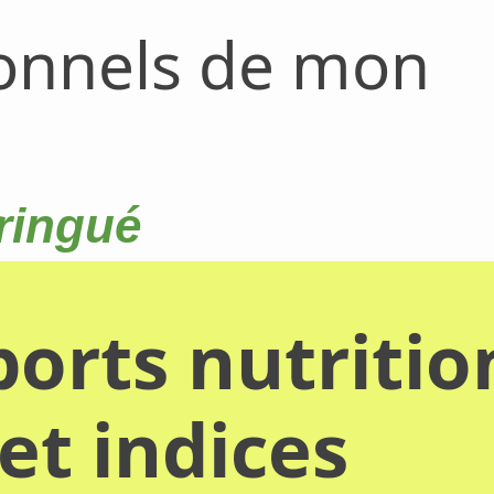
ionnels de mon
eringué
orts nutritio
et indices