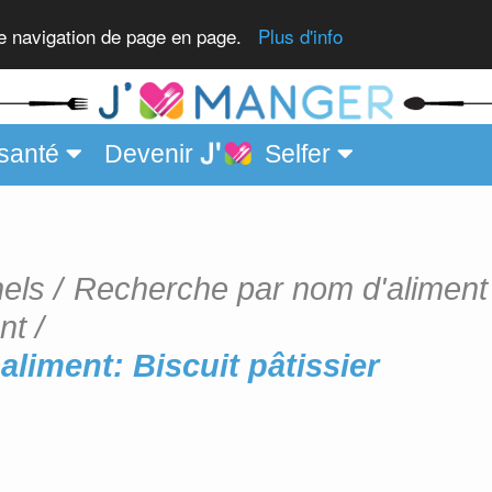
re navigation de page en page.
Plus d'info
santé
Devenir
Selfer
nels
Recherche par nom d'aliment
nt
liment: Biscuit pâtissier