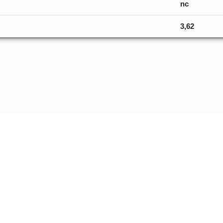
nc
3,62
os sur les va