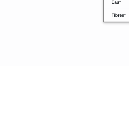
Eau*
Fibres*
Quelques inf
données