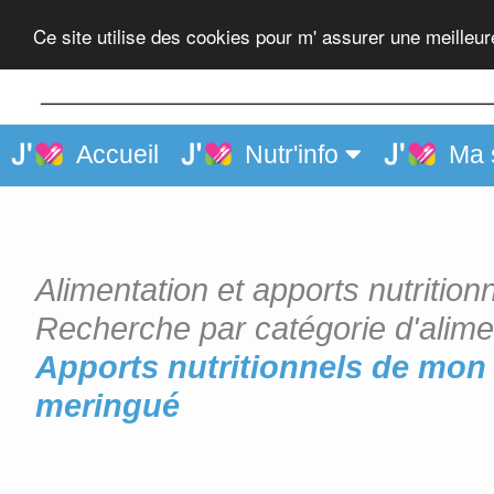
Biscuit pâtissier meringué
Ce site utilise des cookies pour m' assurer une meilleu
Accueil
Nutr'info
Ma 
Alimentation et apports nutrition
Recherche par catégorie d'alime
Apports nutritionnels de mon a
meringué