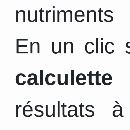
nutriments 
En un clic s
calculette
a
résultats 