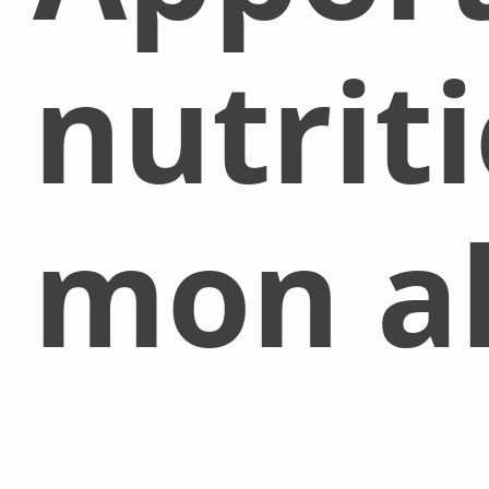
nutrit
mon al