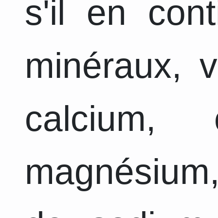
s'il en con
minéraux, v
calcium, 
magnésium,