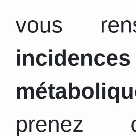
vous ren
incidence
métaboliqu
prenez c