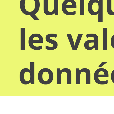
Quelqu
les va
donn