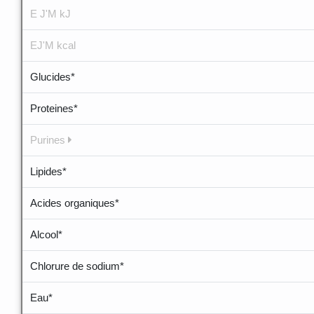
E J'M kJ
EJ'M kcal
Glucides*
Proteines*
Purines
Lipides*
Acides organiques*
Alcool*
Chlorure de sodium*
Eau*