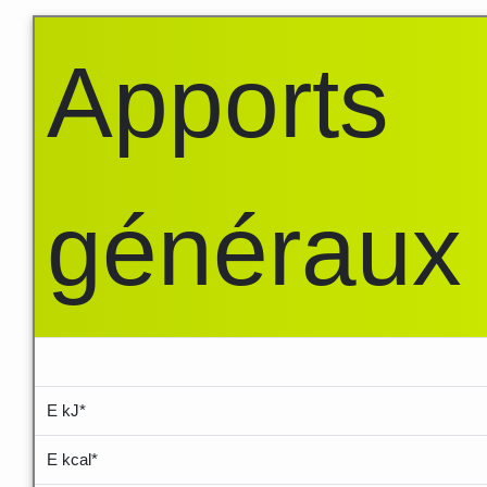
Apports
généraux
.....
E kJ*
E kcal*