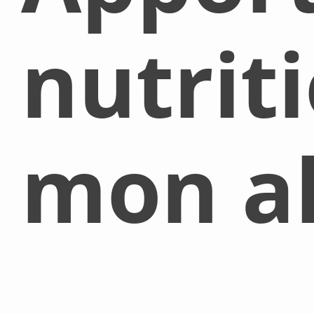
nutrit
mon al