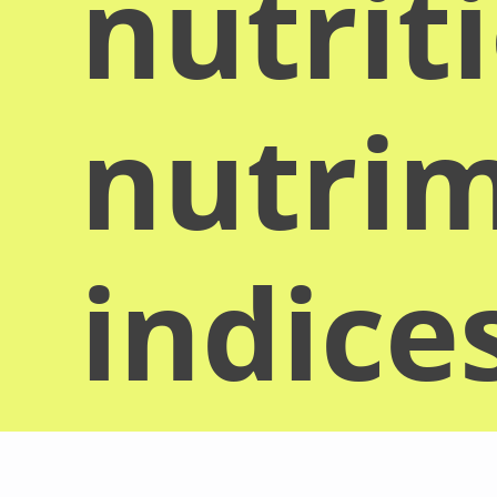
nutrit
nutrim
indice