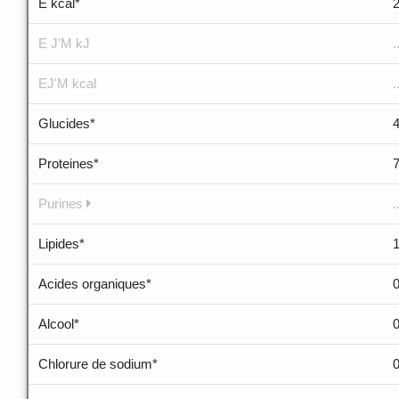
E kcal*
E J'M kJ
.
EJ'M kcal
.
Glucides*
Proteines*
Purines
.
Lipides*
Acides organiques*
Alcool*
Chlorure de sodium*