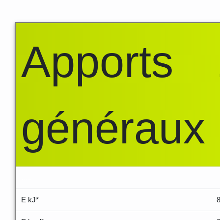
Apports
généraux
.....
E kJ*