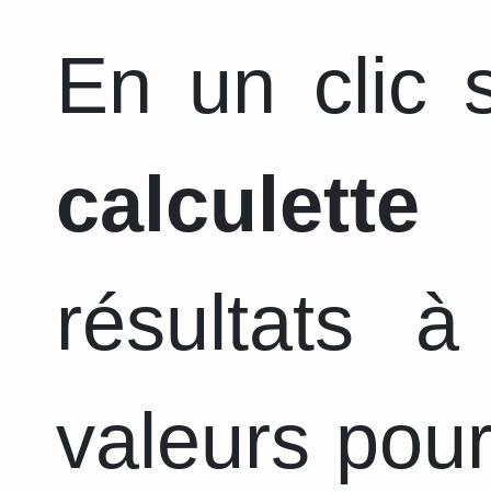
En un clic s
calculette
a
résultats 
valeurs pour