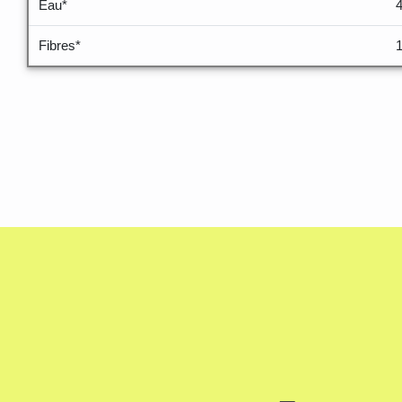
Eau*
Fibres*
1