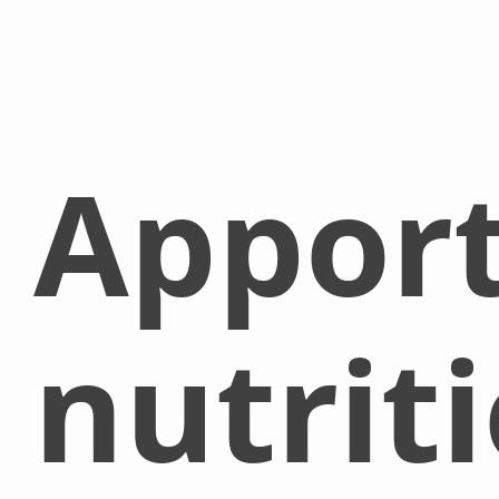
Appor
nutrit