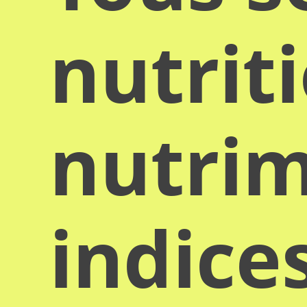
nutrit
nutrim
indice