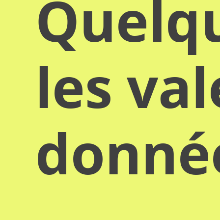
Quelqu
les va
donn