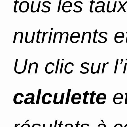
tous les tau
nutriments et
Un clic sur l
calculette
et