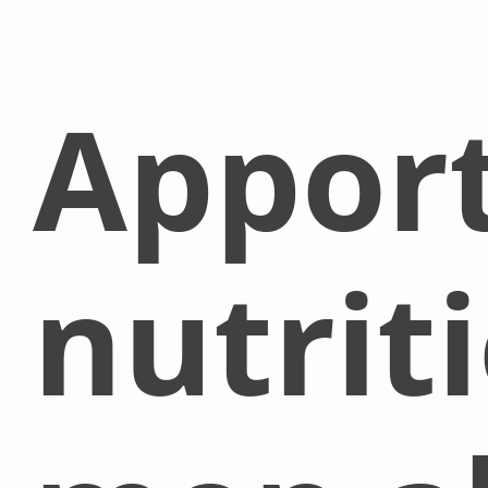
Appor
nutrit