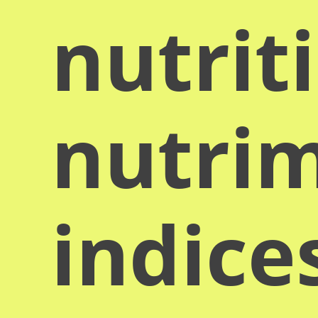
nutrit
nutrim
indice