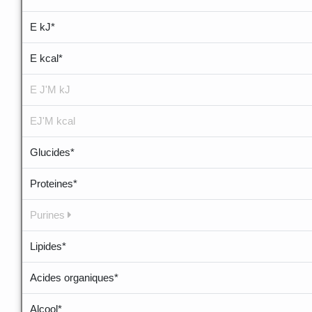
E kJ*
E kcal*
E J'M kJ
EJ'M kcal
Glucides*
Proteines*
Purines
Lipides*
Acides organiques*
Alcool*