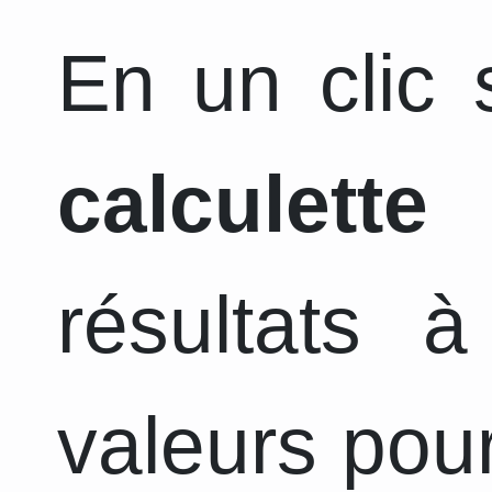
En un clic s
calculette
a
résultats 
valeurs pour