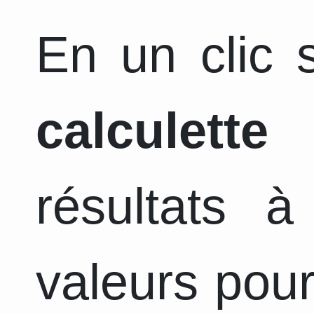
En un clic s
calculette
a
résultats 
valeurs pour