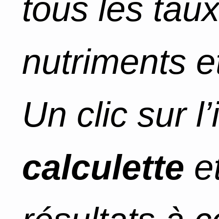
tous les tau
nutriments et
Un clic sur l
calculette
et