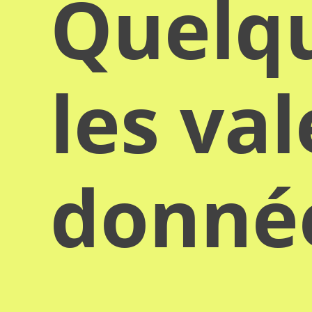
Quelqu
les va
donn