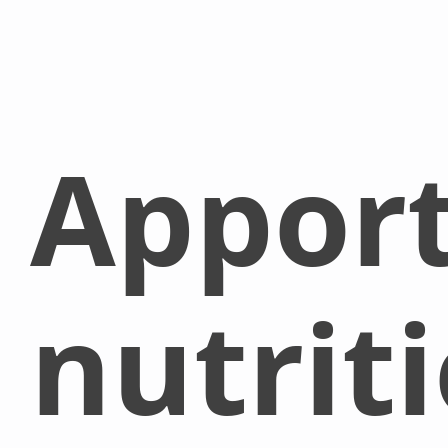
Appor
nutrit