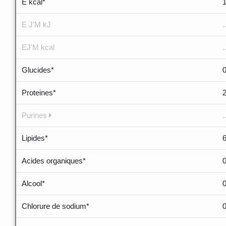
E kcal*
E J'M kJ
.
EJ'M kcal
.
Glucides*
Proteines*
Purines
.
Lipides*
6
Acides organiques*
Alcool*
Chlorure de sodium*