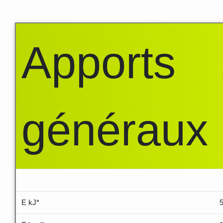
Apports
généraux
.....
E kJ*