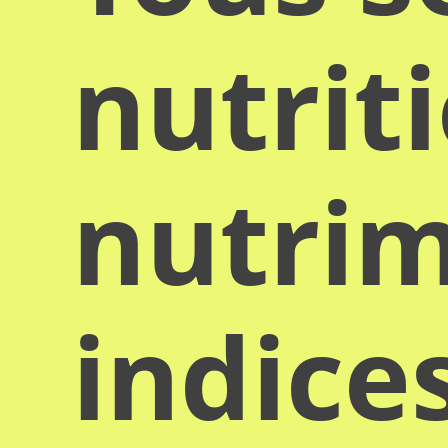
nutrit
nutrim
indice