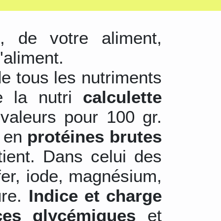
s
, de votre aliment,
'aliment.
de tous les nutriments
e la nutri
calculette
valeurs pour 100 gr.
r en
protéines brutes
tient. Dans celui des
 fer, iode, magnésium,
ure.
Indice et charge
ces glycémiques
et