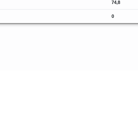
74,8
0
os sur les va