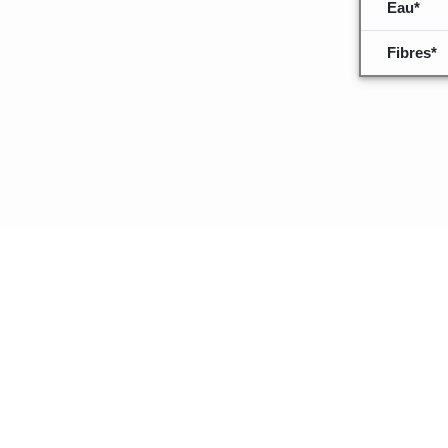
Eau*
Fibres*
Quelques inf
données