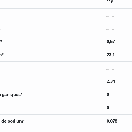
116
..........
l
..........
*
0,57
s*
23,1
..........
2,34
rganiques*
0
0
 de sodium*
0,078