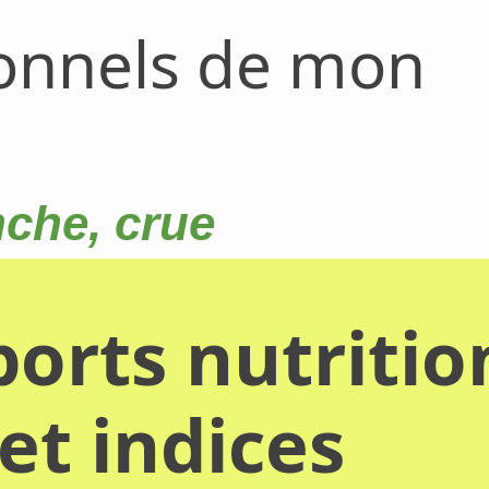
ionnels de mon
nche, crue
orts nutritio
et indices