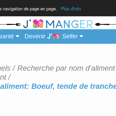
ue
re navigation de page en page.
Plus d'info
santé
Devenir
Selfer
nels
Recherche par nom d'aliment
nt
aliment: Boeuf, tende de tranche