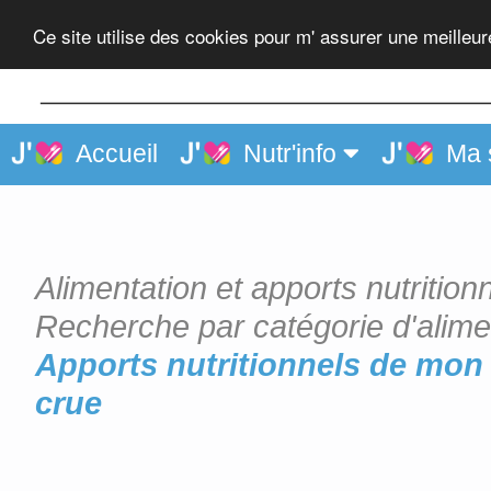
Boeuf, tende de tranche, cr
Ce site utilise des cookies pour m' assurer une meilleu
Accueil
Nutr'info
Ma 
Alimentation et apports nutrition
Recherche par catégorie d'alime
Apports nutritionnels de mon 
crue