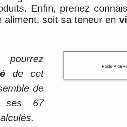
duits. Enfin, prenez connai
 aliment, soit sa teneur en
v
 pourrez
Poids
P
de vo
té
de cet
nsemble de
e ses 67
alculés.