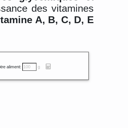
ssance des vitamines
itamine A, B, C, D, E
tre aliment:
g