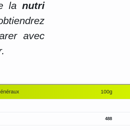
de la
nutri
btiendrez
arer avec
r.
généraux
100g
488