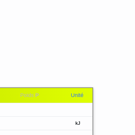
Poids
P
Unité
kJ