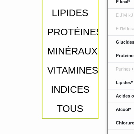
E kcal*
LIPIDES
E J'M kJ
EJ'M kca
PROTÉINES
Glucides
MINÉRAUX
Proteine
VITAMINES
Purines
Lipides*
INDICES
Acides o
TOUS
Alcool*
Chlorure