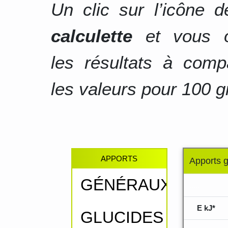
Un clic sur l’icône 
calculette
et vous o
les résultats à comp
les valeurs pour 100 g
APPORTS
Apports 
GÉNÉRAUX
.....
E kJ*
GLUCIDES