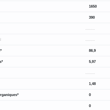
1650
390
..........
l
..........
*
86,9
s*
5,97
..........
1,48
rganiques*
0
0