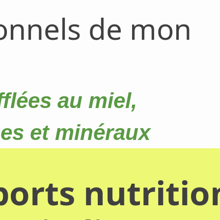
ionnels de mon
flées au miel,
nes et minéraux
orts nutritio