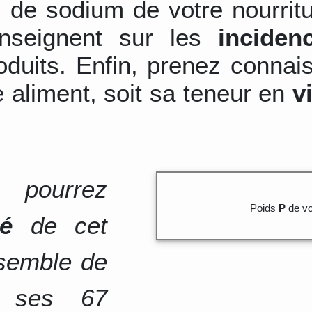
 de sodium de votre nourrit
nseignent sur les
inciden
duits. Enfin, prenez connai
 aliment, soit sa teneur en
v
 pourrez
Poids
P
de vo
té
de cet
nsemble de
e ses 67