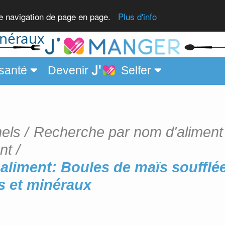
 miel,
re navigation de page en page.
Plus d'info
inéraux
santé
Devenir
Selfer
nels
Recherche par nom d'aliment
nt
aliment: Boules de maïs soufflé
es et minéraux