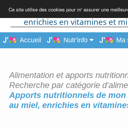
Boules de maïs soufflées au
Ce site utilise des cookies pour m' assurer une meilleu
enrichies en vitamines et m
Accueil
Nutr'info
Ma 
Alimentation et apports nutrition
Recherche par catégorie d'alime
Apports nutritionnels de mon 
au miel, enrichies en vitamin