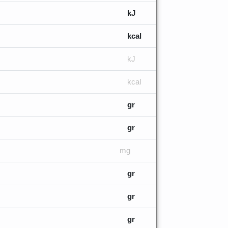
kJ
kcal
kJ
kcal
gr
gr
mg
gr
gr
gr