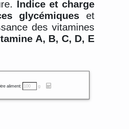
ure.
Indice et charge
ces glycémiques
et
ssance des vitamines
itamine A, B, C, D, E
tre aliment:
g