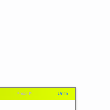
Poids
P
Unité