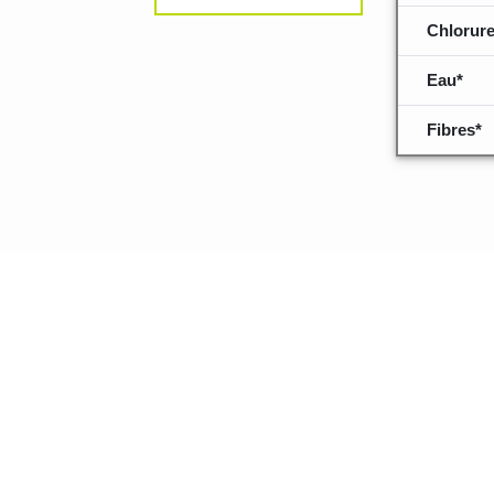
Chlorure
Eau*
Fibres*
Quelques inf