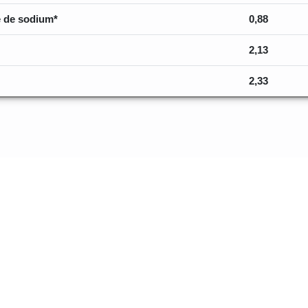
 de sodium*
0,88
2,13
2,33
os sur les va