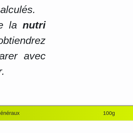
alculés.
de la
nutri
btiendrez
arer avec
r.
généraux
100g