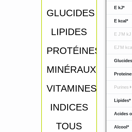
E kJ*
GLUCIDES
E kcal*
LIPIDES
E J'M kJ
EJ'M kca
PROTÉINES
Glucides
MINÉRAUX
Proteine
VITAMINES
Purines
Lipides*
INDICES
Acides o
TOUS
Alcool*