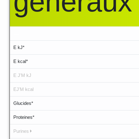
généraux
.....
E kJ*
E kcal*
E J'M kJ
EJ'M kcal
Glucides*
Proteines*
Purines