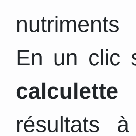
nutriments 
En un clic s
calculette
a
résultats 