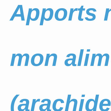
Apports n
mon alim
(arachid