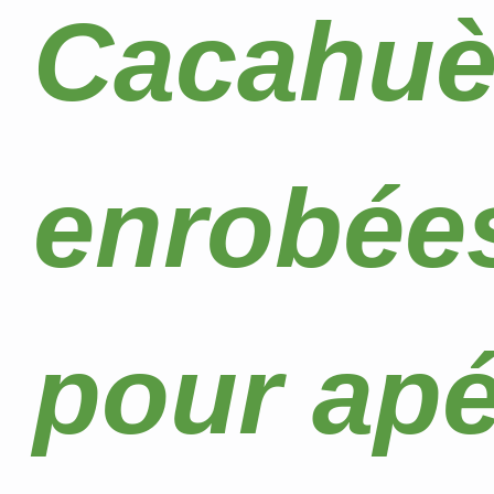
Cacahuèt
enrobées
pour apér