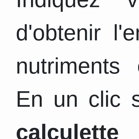
d'obtenir l
nutriments 
En un clic s
calculette
a