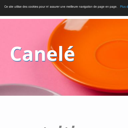
Ce site utilise des cookies pour m' assurer une meilleure navigation de page en page.
Plus d
Canelé
Alimentati