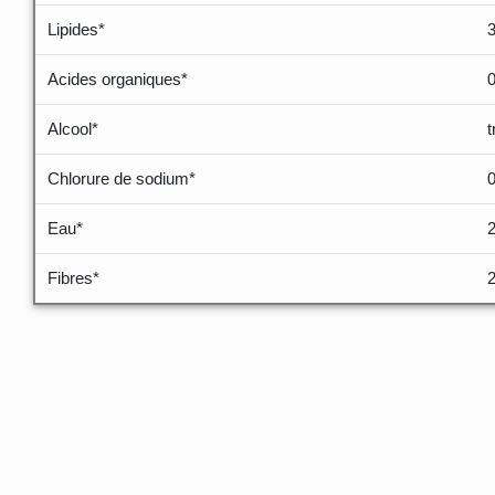
Lipides*
3
Acides organiques*
Alcool*
Chlorure de sodium*
Eau*
Fibres*
2