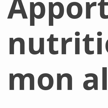
Appor
nutrit
mon al