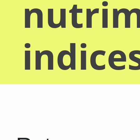
nutrim
indice