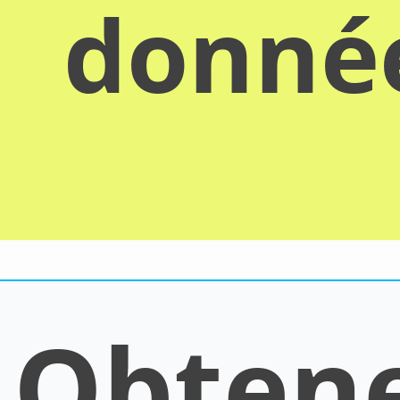
donn
Obten