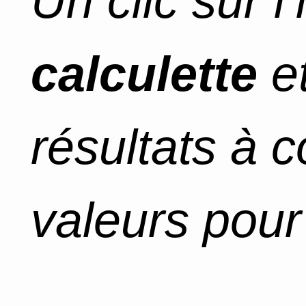
Un clic sur l
calculette
et
résultats à 
valeurs pour