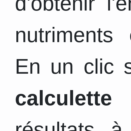
d'obtenir l
nutriments 
En un clic s
calculette
a
résultats 