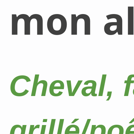
mon al
Cheval, f
grillé/po