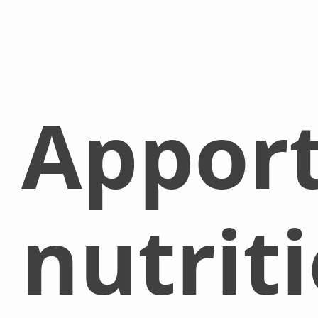
Appor
nutrit