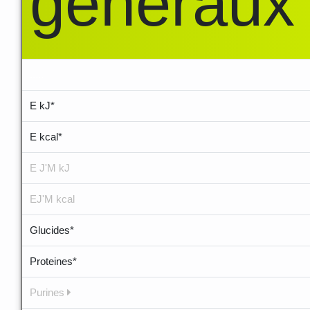
généraux
.....
E kJ*
E kcal*
E J'M kJ
EJ'M kcal
Glucides*
Proteines*
Purines