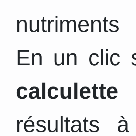
nutriments 
En un clic s
calculette
a
résultats 