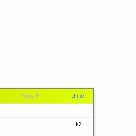
Poids
P
Unité
kJ