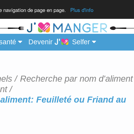
age
re navigation de page en page.
Plus d'info
santé
Devenir
Selfer
nels
Recherche par nom d'aliment
nt
aliment: Feuilleté ou Friand au