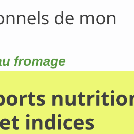
ionnels de mon
 au fromage
orts nutritio
et indices