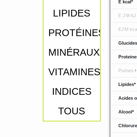
E kcal*
LIPIDES
E J'M kJ
EJ'M kca
PROTÉINES
Glucides
MINÉRAUX
Proteine
VITAMINES
Purines
Lipides*
INDICES
Acides o
TOUS
Alcool*
Chlorure