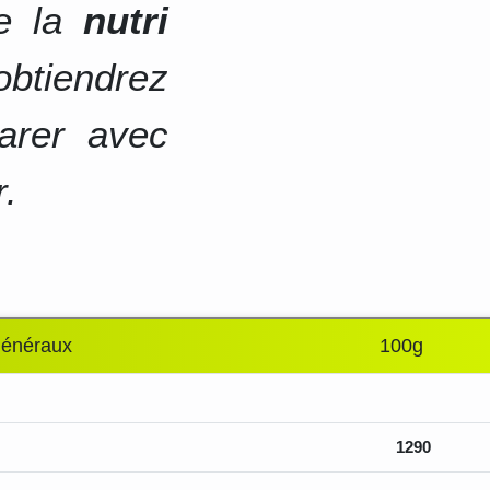
de la
nutri
btiendrez
arer avec
r.
généraux
100g
1290