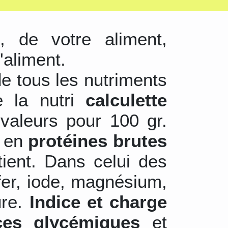
s
, de votre aliment,
'aliment.
de tous les nutriments
e la nutri
calculette
valeurs pour 100 gr.
r en
protéines brutes
tient. Dans celui des
 fer, iode, magnésium,
ure.
Indice et charge
ces glycémiques
et