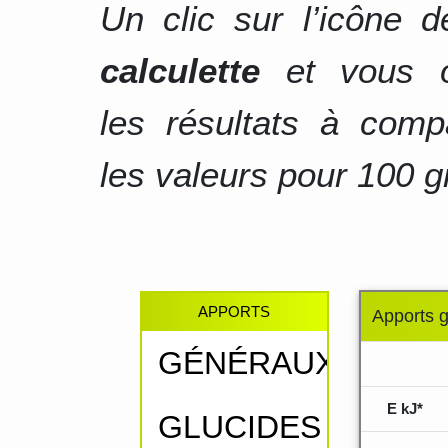
Un clic sur l’icône 
calculette
et vous o
les résultats à comp
les valeurs pour 100 g
APPORTS
Apports 
GÉNÉRAUX
.....
E kJ*
GLUCIDES