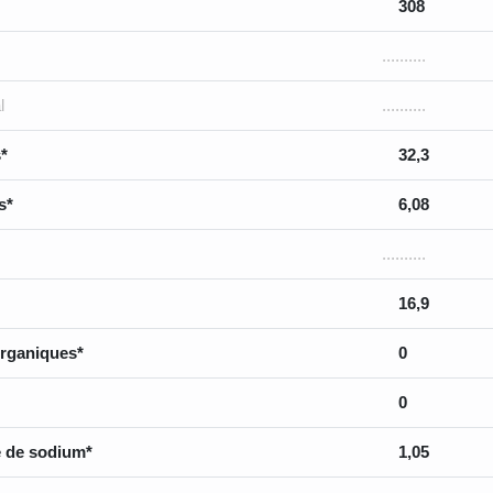
308
..........
l
..........
*
32,3
s*
6,08
..........
16,9
rganiques*
0
0
 de sodium*
1,05