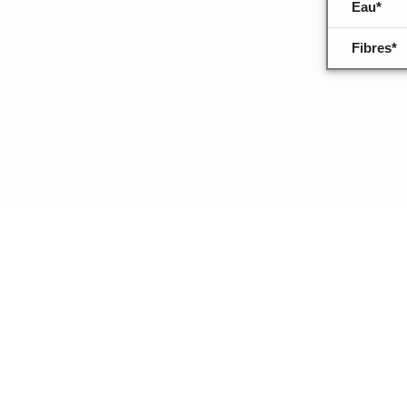
Eau*
Fibres*
Quelques inf
données