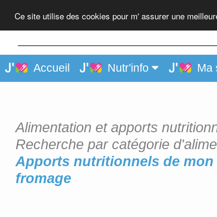
Feuilleté ou Friand au from
Ce site utilise des cookies pour m' assurer une meilleu
Accueil
Nutr'info
Ma 
Alimentation et apports nutrition
Recherche par catégorie d'alime
Apports nutritionnels de mon 
fromage