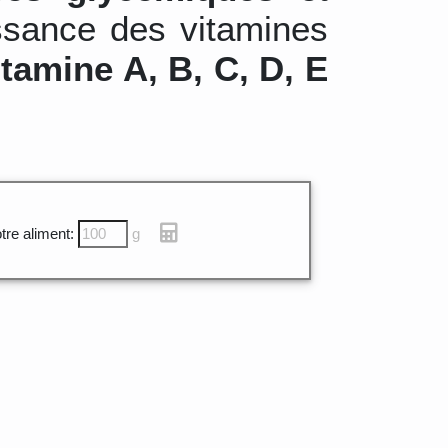
ssance des vitamines
itamine A, B, C, D, E
tre aliment:
g