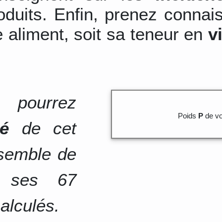
duits. Enfin, prenez connai
 aliment, soit sa teneur en
v
 pourrez
Poids
P
de vo
té
de cet
nsemble de
e ses 67
alculés.