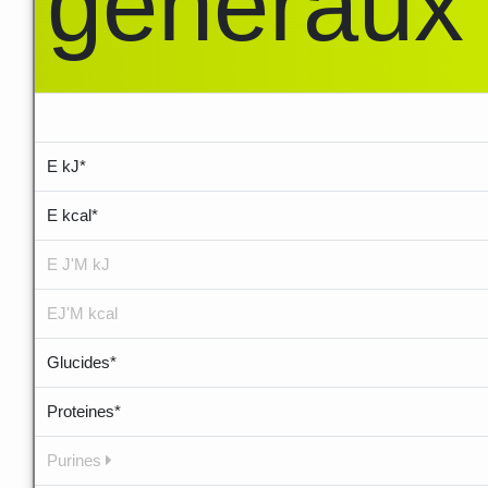
généraux
.....
E kJ*
E kcal*
E J'M kJ
EJ'M kcal
Glucides*
Proteines*
Purines