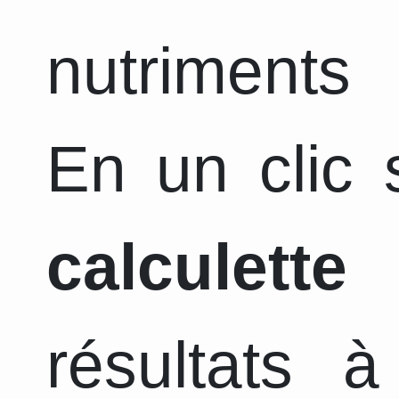
nutriments 
En un clic s
calculette
a
résultats 