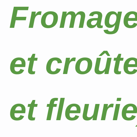
Fromage 
et croût
et fleuri