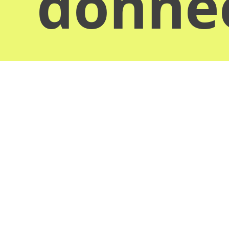
donn
Obten