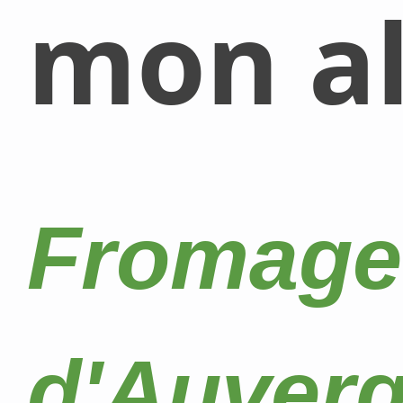
mon al
Fromage
d'Auver