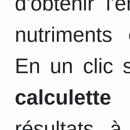
d'obtenir l
nutriments 
En un clic s
calculette
a
résultats 