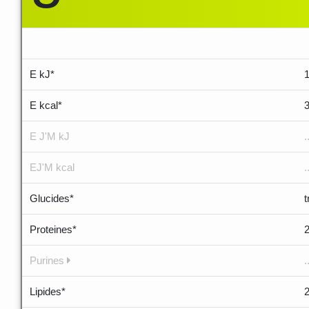
.....
E kJ*
E kcal*
E J'M kJ
.
EJ'M kcal
.
Glucides*
Proteines*
Purines
.
Lipides*