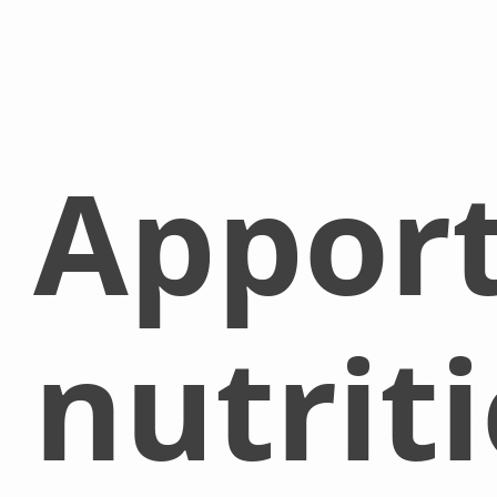
Appor
nutrit