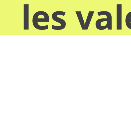
les va
donn