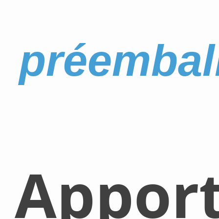
préembal
Appor