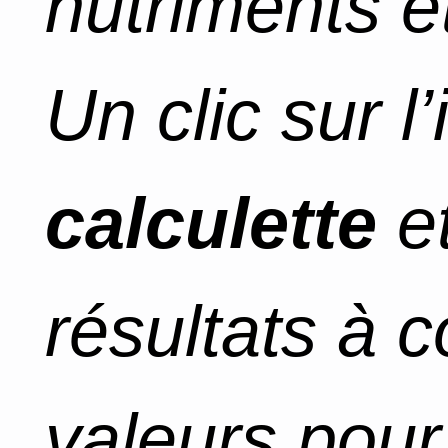
nutriments et
Un clic sur l
calculette
et
résultats à 
valeurs pour