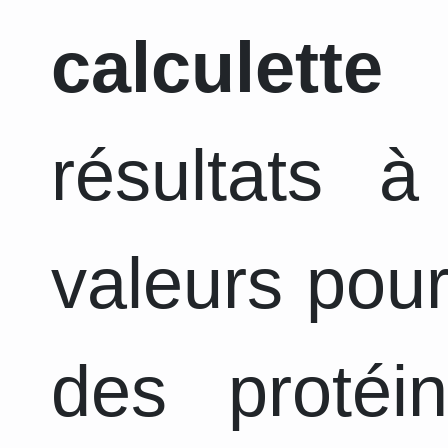
calculette
a
résultats 
valeurs pour
des protéi