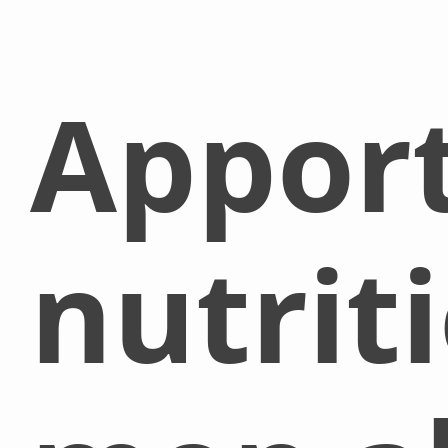
Appor
nutrit