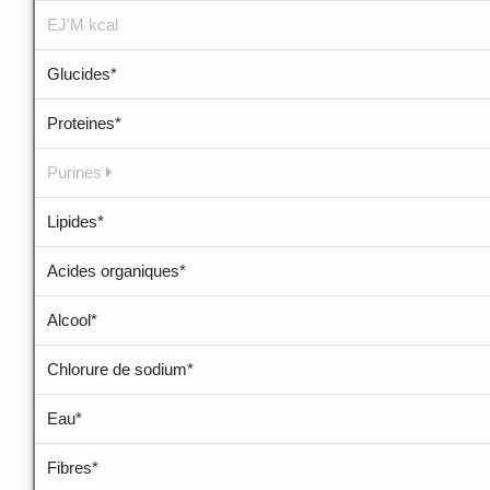
EJ'M kcal
Glucides*
Proteines*
Purines
Lipides*
Acides organiques*
Alcool*
Chlorure de sodium*
Eau*
Fibres*