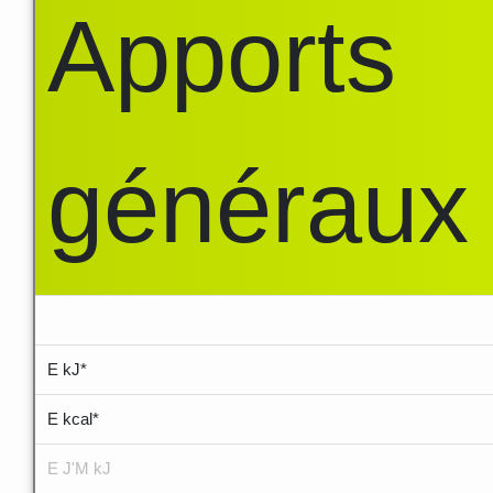
Apports
généraux
.....
E kJ*
E kcal*
E J'M kJ