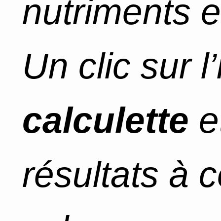
nutriments e
Un clic sur l
calculette
e
résultats à 