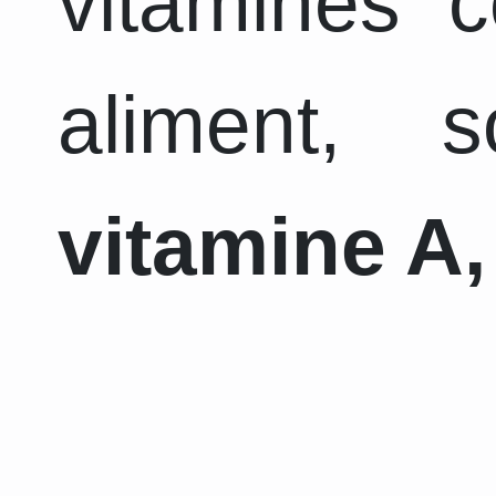
vitamines 
aliment, 
vitamine A,