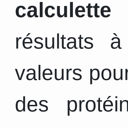
calculette
a
résultats 
valeurs pour
des protéi