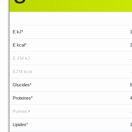
.....
E kJ*
E kcal*
E J'M kJ
.
EJ'M kcal
.
Glucides*
Proteines*
Purines
.
Lipides*