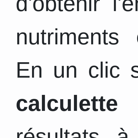
d'obtenir l
nutriments 
En un clic s
calculette
a
résultats 