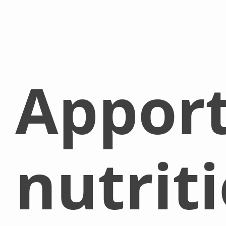
Appor
nutrit