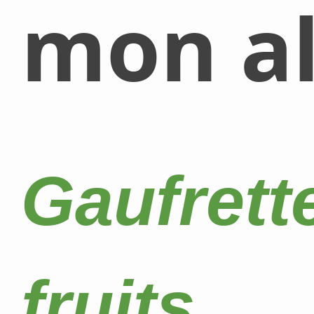
mon al
Gaufrett
fruits