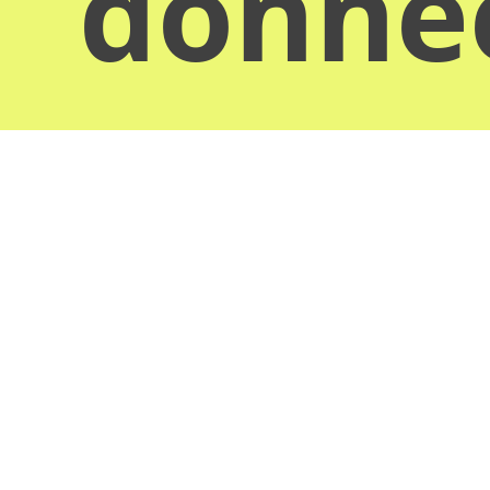
donn
Obten