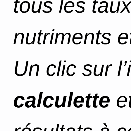
tous les tau
nutriments et
Un clic sur l
calculette
et