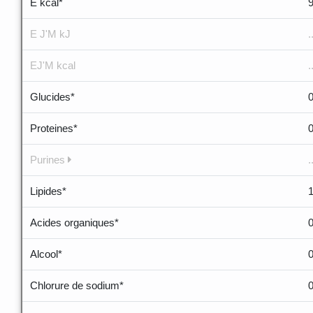
E kcal*
E J'M kJ
.
EJ'M kcal
.
Glucides*
Proteines*
Purines
.
Lipides*
Acides organiques*
Alcool*
Chlorure de sodium*