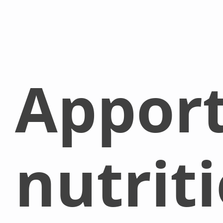
Appor
nutrit