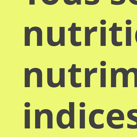
nutrit
nutrim
indice