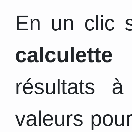
En un clic s
calculette
a
résultats 
valeurs pour