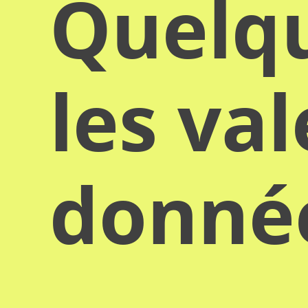
Quelqu
les va
donn