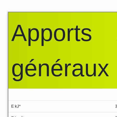
Apports
généraux
.....
E kJ*