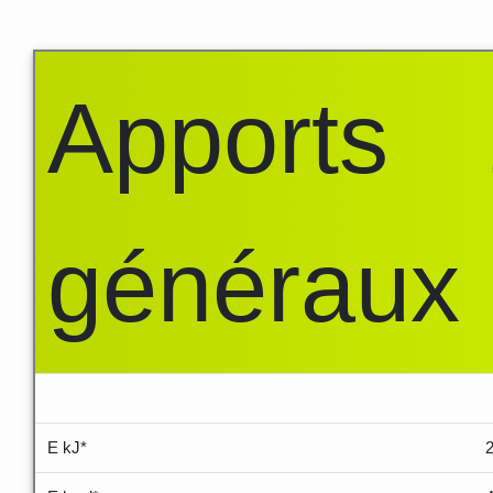
Apports
généraux
.....
E kJ*