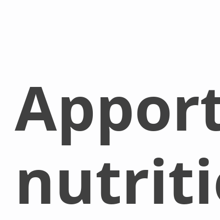
Appor
nutrit