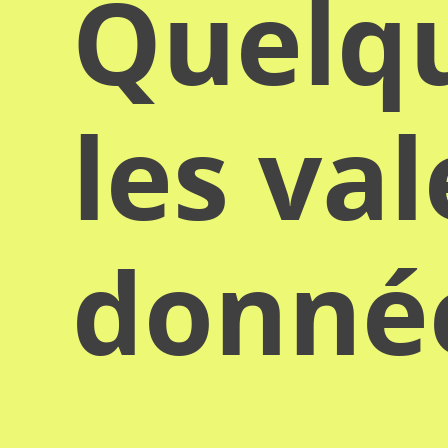
Quelqu
les va
donn