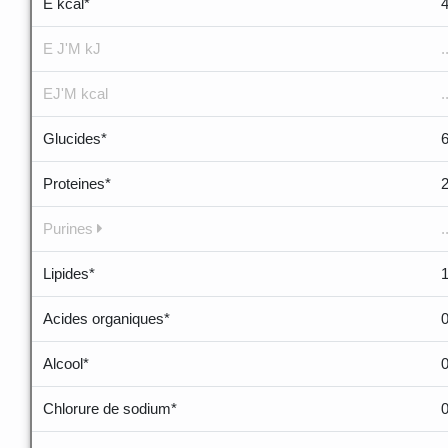
E kcal*
E J'M kJ
.
EJ'M kcal
.
Glucides*
Proteines*
Purines
.
Lipides*
1
Acides organiques*
Alcool*
Chlorure de sodium*