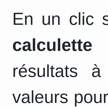
En un clic s
calculette
a
résultats 
valeurs pour