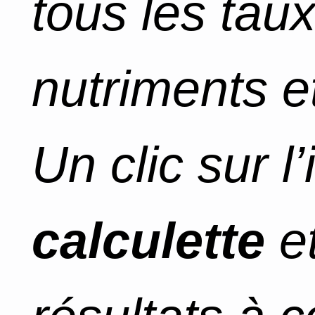
tous les tau
nutriments et
Un clic sur l
calculette
et