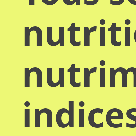
nutrit
nutrim
indice