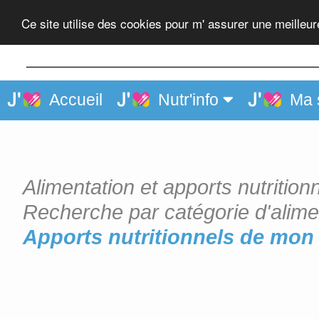
Lait demi-écrémé, UHT
Ce site utilise des cookies pour m' assurer une meilleu
Accueil
Nutr'info
Ma 
Alimentation et apports nutrition
Recherche par catégorie d'alime
Apports nutritionnels de mon