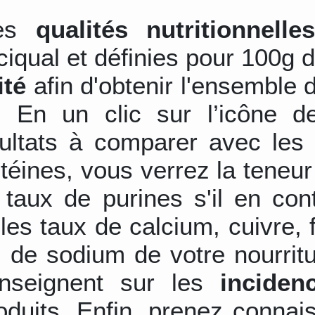
les
qualités nutritionnelle
ciqual et définies pour 100g d
ité
afin d'obtenir l'ensemble 
s. En un clic sur l’icône d
sultats à comparer avec les 
otéines, vous verrez la teneu
 taux de purines s'il en con
les taux de calcium, cuivre,
 de sodium de votre nourrit
nseignent sur les
inciden
duits. Enfin, prenez connai