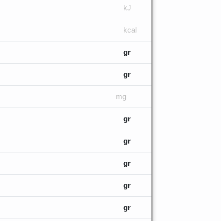
kJ
kcal
gr
gr
mg
gr
gr
gr
gr
gr