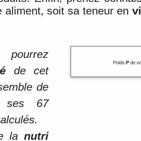
 aliment, soit sa teneur en
v
 pourrez
Poids
P
de vo
té
de cet
nsemble de
e ses 67
alculés.
de la
nutri