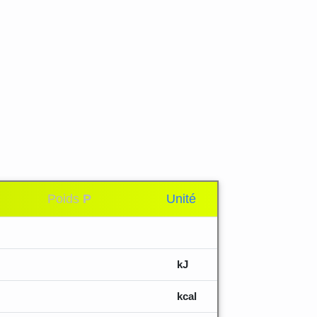
Poids
P
Unité
kJ
kcal