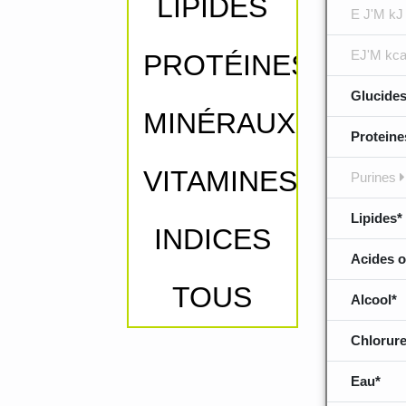
LIPIDES
E J'M kJ
EJ'M kca
PROTÉINES
Glucides
MINÉRAUX
Proteine
VITAMINES
Purines
Lipides*
INDICES
Acides o
TOUS
Alcool*
Chlorure
Eau*