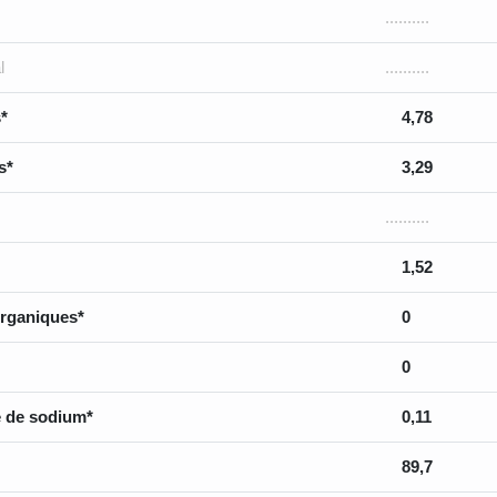
..........
l
..........
*
4,78
s*
3,29
..........
1,52
rganiques*
0
0
 de sodium*
0,11
89,7