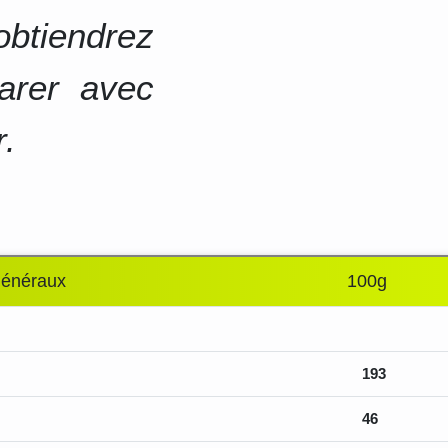
btiendrez
arer avec
r.
généraux
100g
193
46