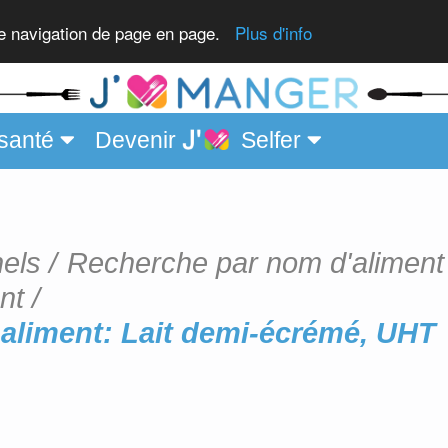
re navigation de page en page.
Plus d'info
santé
Devenir
Selfer
nels
Recherche par nom d'aliment
nt
 aliment: Lait demi-écrémé, UHT