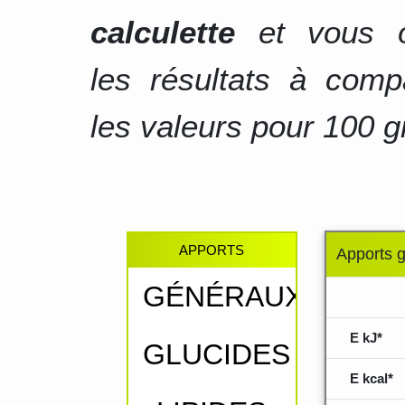
calculette
et vous o
les résultats à comp
les valeurs pour 100 g
APPORTS
Apports 
GÉNÉRAUX
.....
E kJ*
GLUCIDES
E kcal*