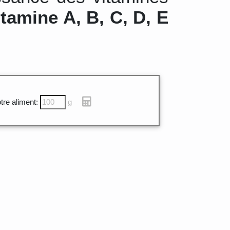
itamine A, B, C, D, E
tre aliment:
g