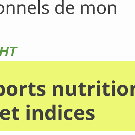
ionnels de mon
UHT
orts nutritio
et indices