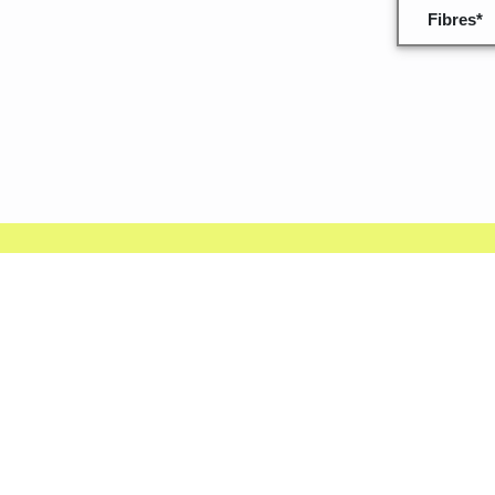
Fibres*
Quelques inf
données