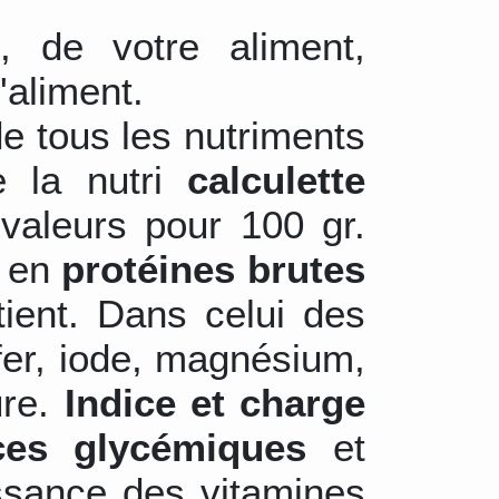
s
, de votre aliment,
'aliment.
de tous les nutriments
e la nutri
calculette
valeurs pour 100 gr.
r en
protéines brutes
tient. Dans celui des
 fer, iode, magnésium,
ure.
Indice et charge
ces glycémiques
et
ssance des vitamines