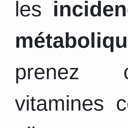
les
incide
métaboliq
prenez c
vitamines 