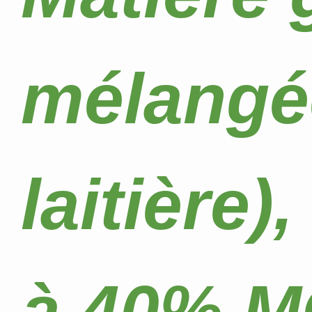
mélangée
laitière),
à 40% M