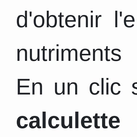
d'obtenir l
nutriments 
En un clic s
calculette
a