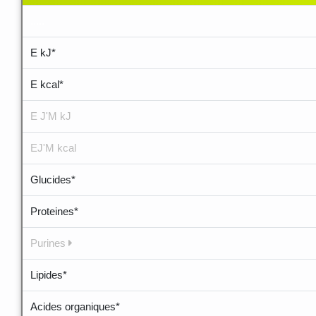
.....
E kJ*
E kcal*
E J'M kJ
EJ'M kcal
Glucides*
Proteines*
Purines
Lipides*
Acides organiques*