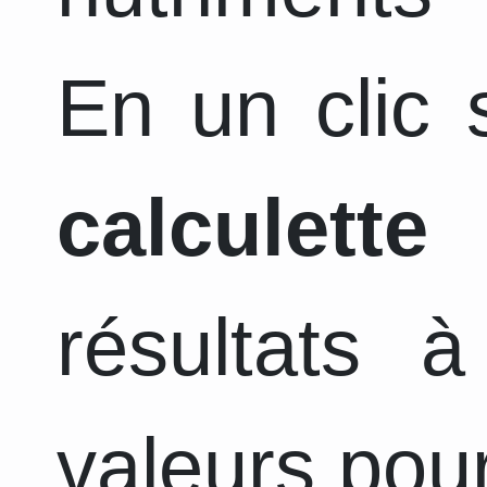
En un clic s
calculette
a
résultats 
valeurs pour