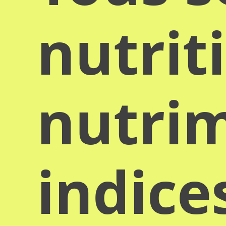
nutrit
nutrim
indice