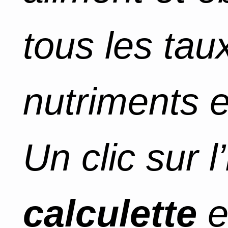
tous les tau
nutriments e
Un clic sur 
calculette
e