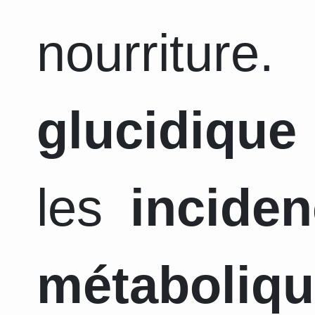
nourriture
glucidique
les
incide
métaboliq