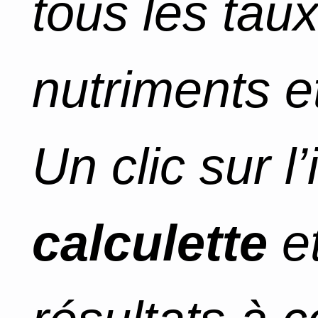
tous les tau
nutriments et
Un clic sur l
calculette
et