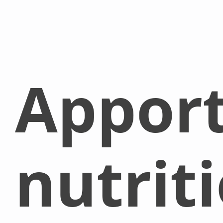
Appor
nutrit