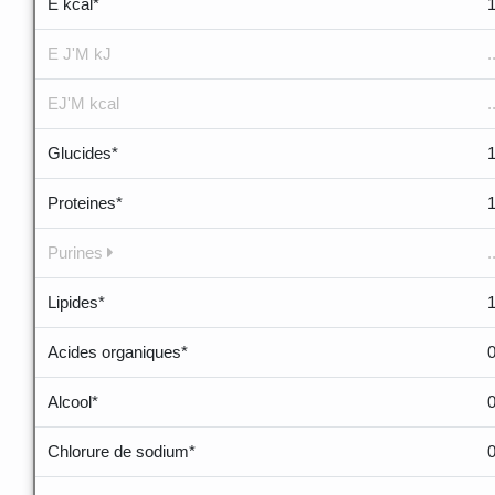
E kcal*
E J'M kJ
.
EJ'M kcal
.
Glucides*
1
Proteines*
Purines
.
Lipides*
Acides organiques*
Alcool*
Chlorure de sodium*