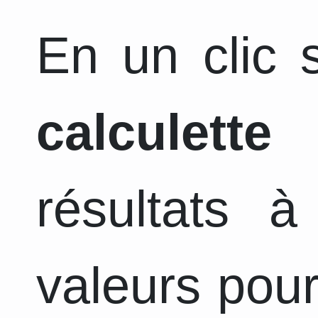
En un clic s
calculette
a
résultats 
valeurs pour