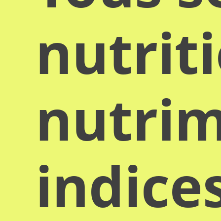
nutrit
nutrim
indice