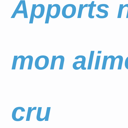
Apports n
mon alime
cru