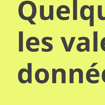
Quelqu
les va
donn