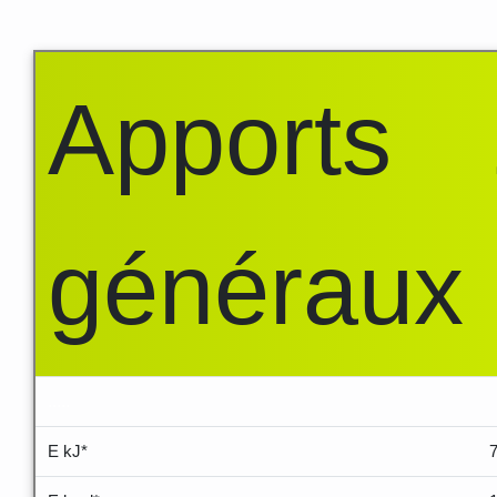
Apports
généraux
.....
E kJ*