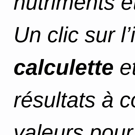
nutriments et
Un clic sur l
calculette
et
résultats à 
valeurs pour