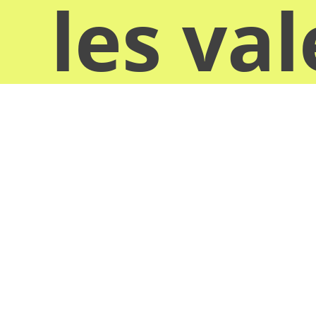
les va
donn