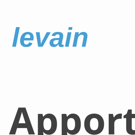
levain
Appor