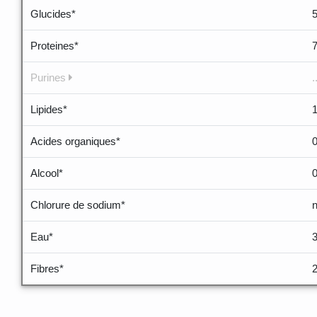
Glucides*
Proteines*
Purines
.
Lipides*
1
Acides organiques*
Alcool*
Chlorure de sodium*
Eau*
Fibres*
2