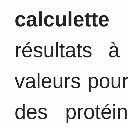
calculette
a
résultats 
valeurs pour
des protéi