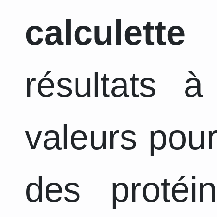
calculette
a
résultats 
valeurs pour
des protéi