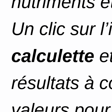
nutriments et
Un clic sur l
calculette
et
résultats à 
valeurs pour