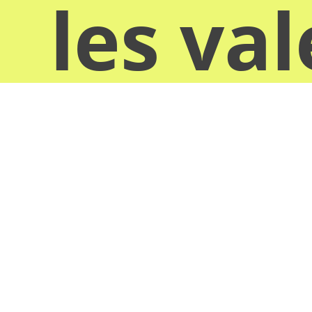
les va
donn