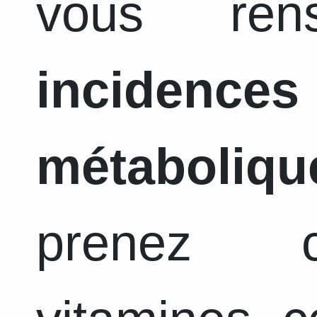
vous ren
incidence
métaboliqu
prenez c