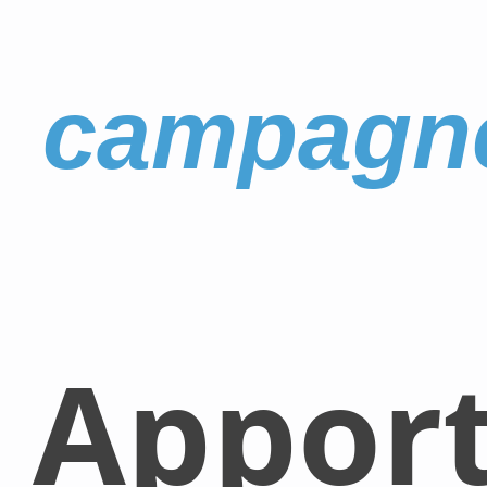
campagn
Appor