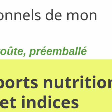
ionnels de mon
roûte, préemballé
orts nutritio
et indices