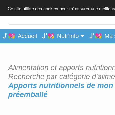
Pain de mie, sans croûte, p
Ce site utilise des cookies pour m' assurer une meilleu
Accueil
Nutr'info
Ma 
Alimentation et apports nutrition
Recherche par catégorie d'alime
Apports nutritionnels de mon 
préemballé