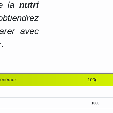
de la
nutri
btiendrez
arer avec
r.
généraux
100g
1060