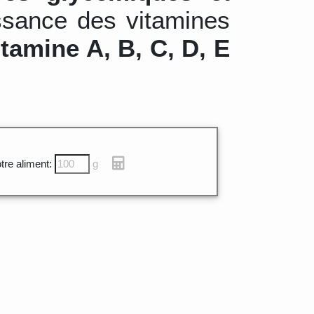
ssance des vitamines
itamine A, B, C, D, E
tre aliment:
g