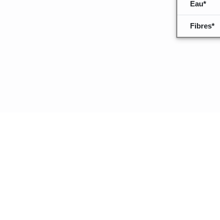
Eau*
Fibres*
Quelques inf
données