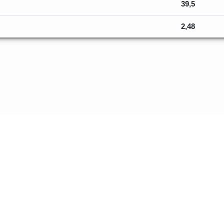
39,5
2,48
os sur les va