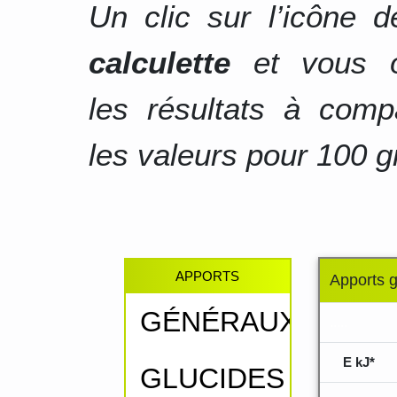
Un clic sur l’icône 
calculette
et vous o
les résultats à comp
les valeurs pour 100 g
APPORTS
Apports 
GÉNÉRAUX
.....
E kJ*
GLUCIDES