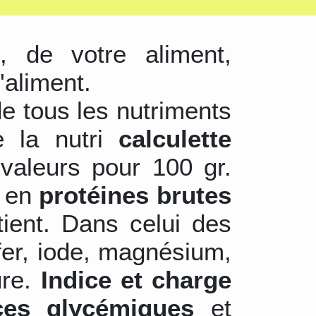
s
, de votre aliment,
'aliment.
de tous les nutriments
e la nutri
calculette
valeurs pour 100 gr.
r en
protéines brutes
tient. Dans celui des
 fer, iode, magnésium,
ure.
Indice et charge
ces glycémiques
et