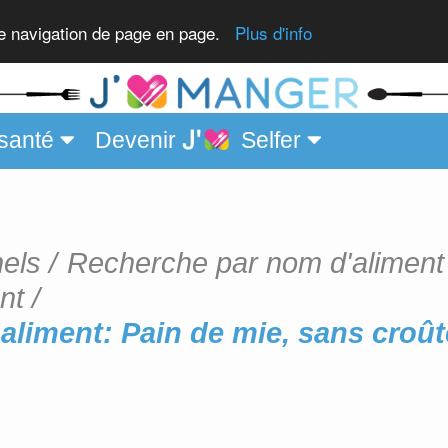
réemballé
re navigation de page en page.
Plus d'info
santé
Devenir
Selfer
nels
Recherche par nom d'aliment
nt
aliment: Pain de mie, sans croût