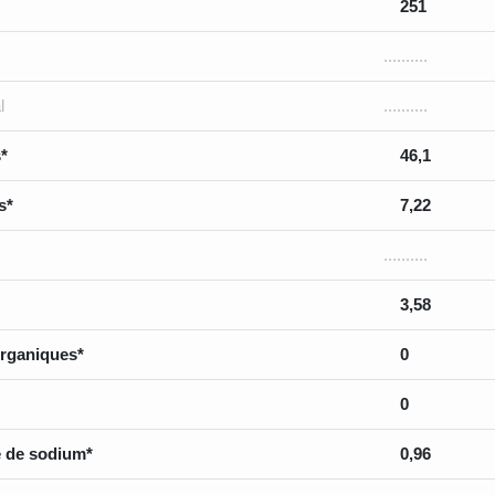
251
..........
l
..........
*
46,1
s*
7,22
..........
3,58
rganiques*
0
0
 de sodium*
0,96