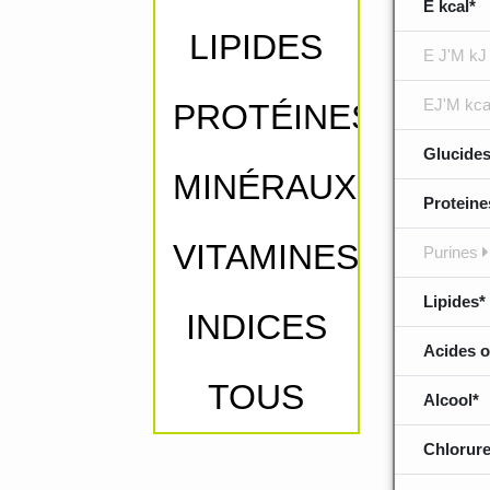
E kcal*
LIPIDES
E J'M kJ
EJ'M kca
PROTÉINES
Glucides
MINÉRAUX
Proteine
VITAMINES
Purines
Lipides*
INDICES
Acides o
TOUS
Alcool*
Chlorure