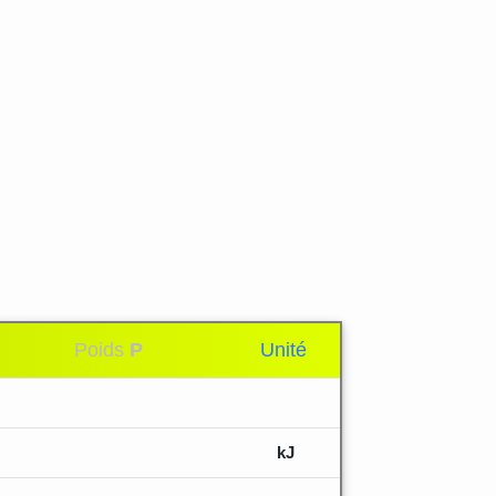
Poids
P
Unité
kJ