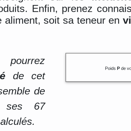
duits. Enfin, prenez connai
 aliment, soit sa teneur en
v
 pourrez
Poids
P
de vo
té
de cet
nsemble de
e ses 67
alculés.