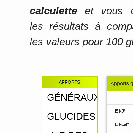
calculette
et vous o
les résultats à comp
les valeurs pour 100 g
APPORTS
Apports 
GÉNÉRAUX
.....
E kJ*
GLUCIDES
E kcal*