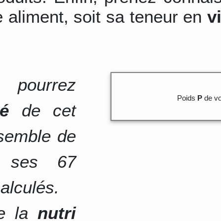
 aliment, soit sa teneur en
v
 pourrez
Poids
P
de vo
té
de cet
nsemble de
e ses 67
alculés.
de la
nutri