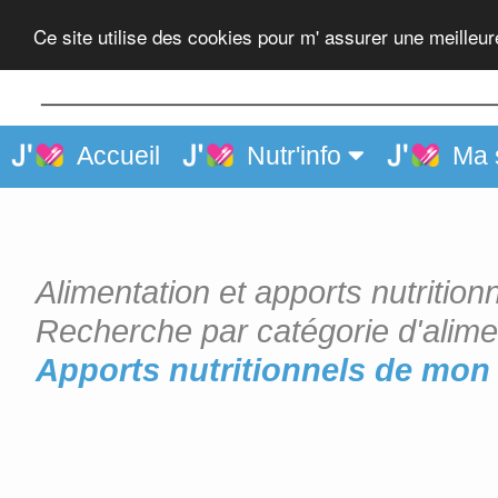
Porc, épaule, cuite
Ce site utilise des cookies pour m' assurer une meilleu
Accueil
Nutr'info
Ma 
Alimentation et apports nutrition
Recherche par catégorie d'alime
Apports nutritionnels de mon 