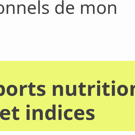
ionnels de mon
orts nutritio
et indices