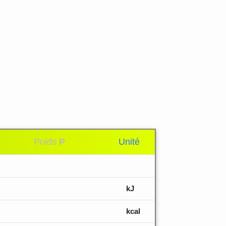
Poids
P
Unité
kJ
kcal