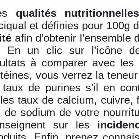
les
qualités nutritionnelle
ciqual et définies pour 100g d
ité
afin d'obtenir l'ensemble 
s. En un clic sur l’icône d
sultats à comparer avec les 
otéines, vous verrez la teneu
 taux de purines s'il en con
les taux de calcium, cuivre,
 de sodium de votre nourrit
nseignent sur les
inciden
duits. Enfin, prenez connai