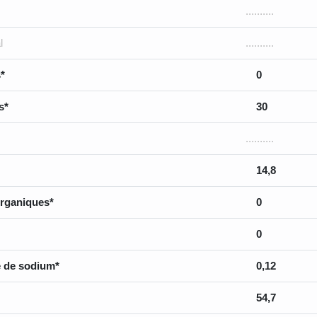
..........
l
..........
*
0
s*
30
..........
14,8
rganiques*
0
0
 de sodium*
0,12
54,7