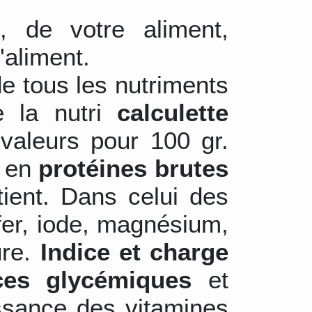
s
, de votre aliment,
'aliment.
de tous les nutriments
e la nutri
calculette
valeurs pour 100 gr.
r en
protéines brutes
tient. Dans celui des
 fer, iode, magnésium,
ure.
Indice et charge
ces glycémiques
et
ssance des vitamines