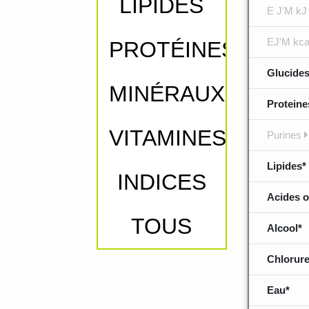
LIPIDES
E J'M kJ
EJ'M kca
PROTÉINES
Glucides
MINÉRAUX
Proteine
VITAMINES
Purines
Lipides*
INDICES
Acides o
TOUS
Alcool*
Chlorure
Eau*