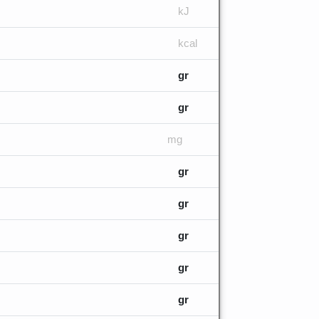
kJ
kcal
gr
gr
mg
gr
gr
gr
gr
gr