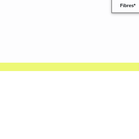
Fibres*
Quelques inf
données