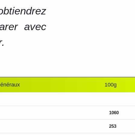
btiendrez
arer avec
r.
généraux
100g
1060
253