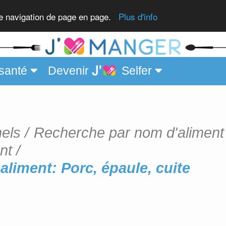
re navigation de page en page.
Plus d'info
santé
Devenir
Selfer
nels
Recherche par nom d'aliment
nt
aliment: Porc, épaule, cuite