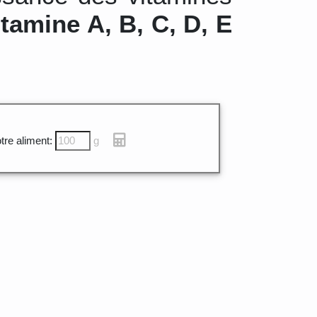
itamine A, B, C, D, E
tre aliment:
g