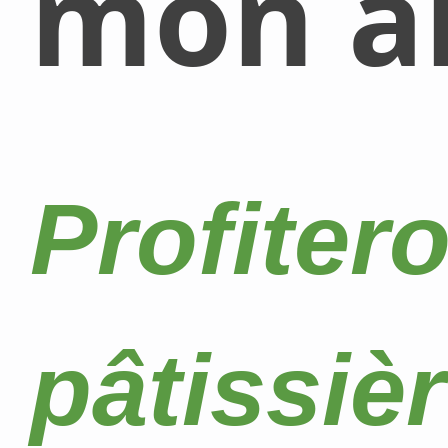
mon al
Profiter
pâtissiè