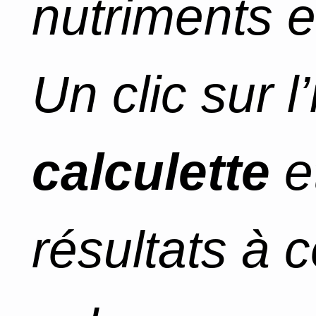
nutriments e
Un clic sur l
calculette
e
résultats à 