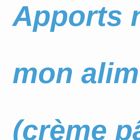
Apports n
mon alime
(crème pâ