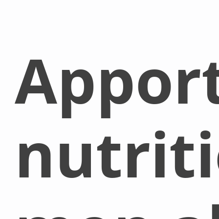
Appor
nutrit