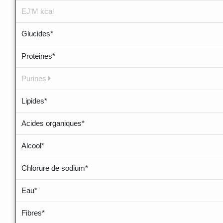
EJ'M kcal
Glucides*
Proteines*
Purines
Lipides*
Acides organiques*
Alcool*
Chlorure de sodium*
Eau*
Fibres*