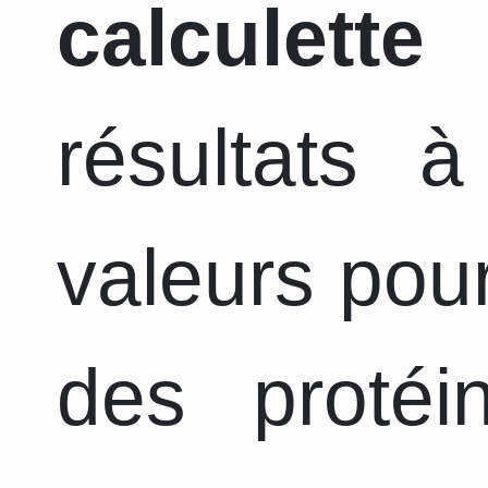
calculette
a
résultats 
valeurs pour
des protéi