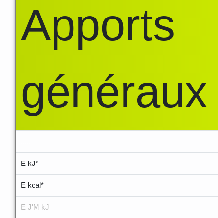
Apports
généraux
.....
E kJ*
E kcal*
E J'M kJ