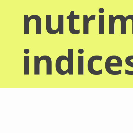
nutrim
indice