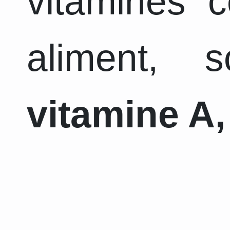
vitamines 
aliment, 
vitamine A,