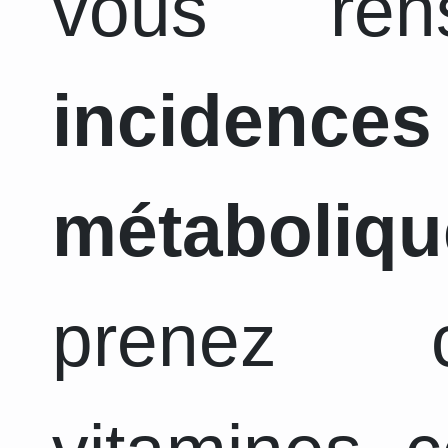
vous ren
incidence
métaboliqu
prenez c