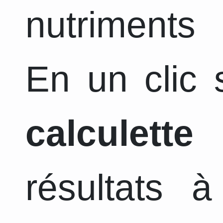
nutriments 
En un clic s
calculette
a
résultats 