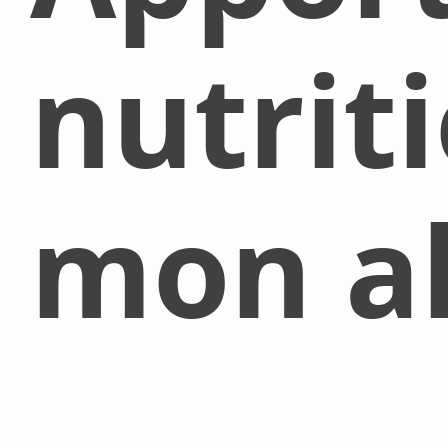
nutrit
mon al