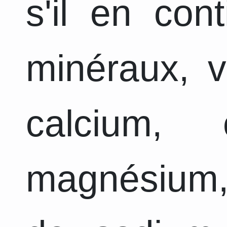
s'il en con
minéraux, v
calcium, 
magnésium,