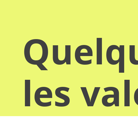
Quelqu
les va
donn