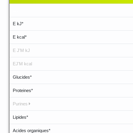
.....
E kJ*
E kcal*
E J'M kJ
EJ'M kcal
Glucides*
Proteines*
Purines
Lipides*
Acides organiques*