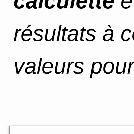
calculette
e
résultats à 
valeurs pour