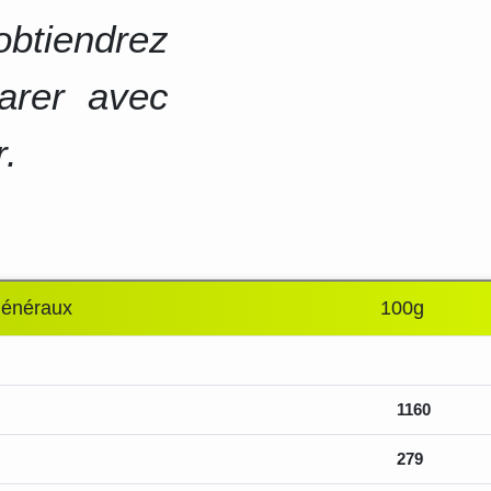
btiendrez
arer avec
r.
généraux
100g
1160
279