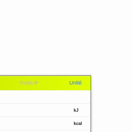
Poids
P
Unité
kJ
kcal