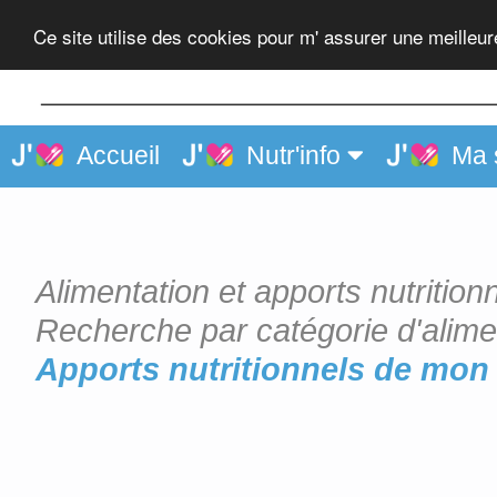
Son de blé
Ce site utilise des cookies pour m' assurer une meilleu
Accueil
Nutr'info
Ma 
Alimentation et apports nutrition
Recherche par catégorie d'alime
Apports nutritionnels de mon 