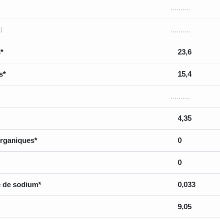
..........
l
..........
*
23,6
s*
15,4
..........
4,35
rganiques*
0
0
 de sodium*
0,033
9,05