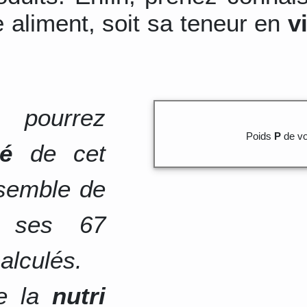
 aliment, soit sa teneur en
v
 pourrez
Poids
P
de vo
té
de cet
nsemble de
e ses 67
alculés.
de la
nutri