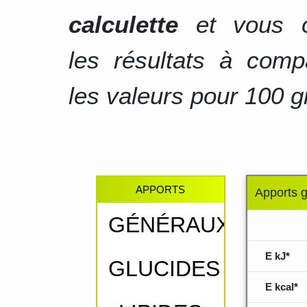
calculette
et vous o
les résultats à comp
les valeurs pour 100 g
APPORTS
Apports 
GÉNÉRAUX
.....
E kJ*
GLUCIDES
E kcal*