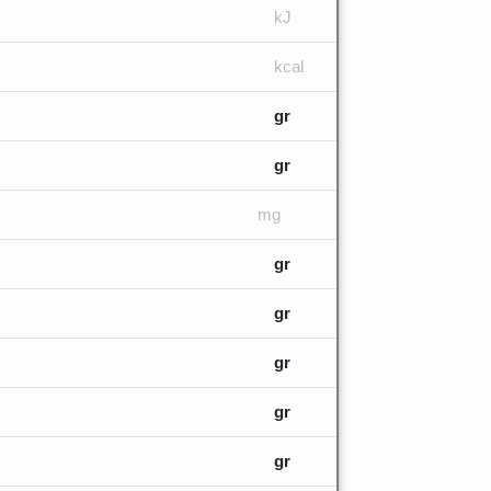
kJ
kcal
gr
gr
mg
gr
gr
gr
gr
gr