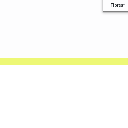
Fibres*
Quelques inf
données