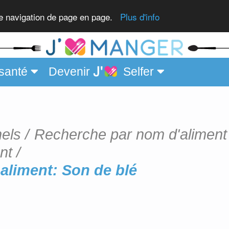
re navigation de page en page.
Plus d'info
santé
Devenir
Selfer
nels
Recherche par nom d'aliment
nt
aliment: Son de blé