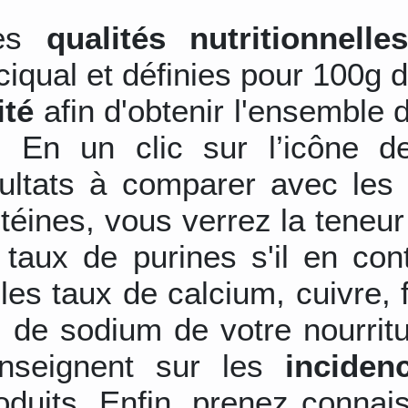
les
qualités nutritionnelle
ciqual et définies pour 100g d
ité
afin d'obtenir l'ensemble 
s. En un clic sur l’icône d
sultats à comparer avec les 
otéines, vous verrez la teneu
 taux de purines s'il en con
les taux de calcium, cuivre,
 de sodium de votre nourrit
nseignent sur les
inciden
duits. Enfin, prenez connai