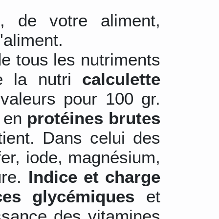
s
, de votre aliment,
'aliment.
de tous les nutriments
e la nutri
calculette
valeurs pour 100 gr.
r en
protéines brutes
tient. Dans celui des
 fer, iode, magnésium,
ure.
Indice et charge
ces glycémiques
et
ssance des vitamines