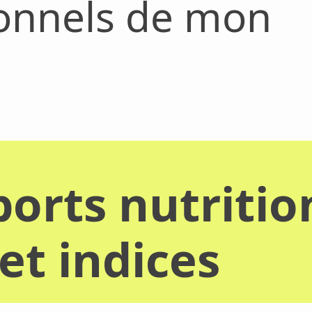
ionnels de mon
orts nutritio
et indices