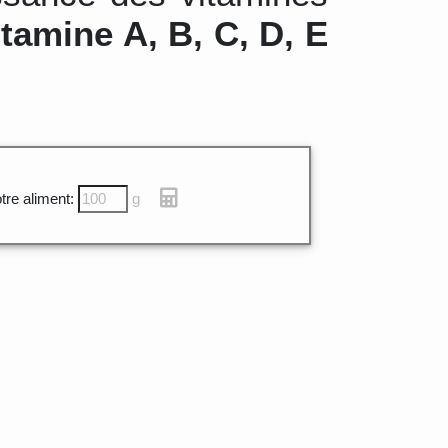
itamine A, B, C, D, E
tre aliment:
g