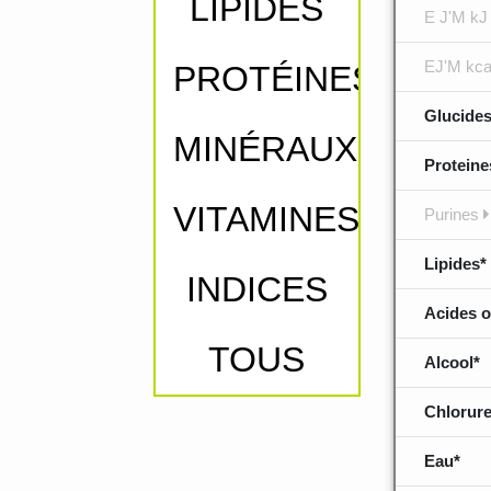
LIPIDES
E J'M kJ
EJ'M kca
PROTÉINES
Glucides
MINÉRAUX
Proteine
VITAMINES
Purines
Lipides*
INDICES
Acides o
TOUS
Alcool*
Chlorure
Eau*