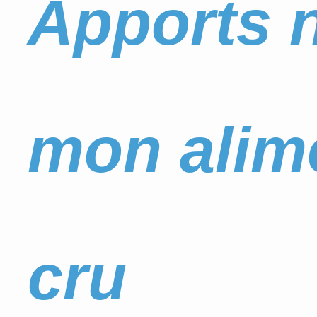
Apports n
mon alime
cru