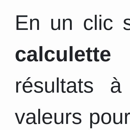
En un clic s
calculette
a
résultats 
valeurs pour