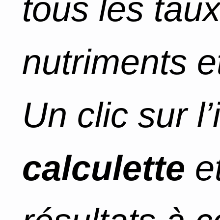
tous les tau
nutriments et
Un clic sur l
calculette
et