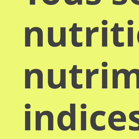
nutrit
nutrim
indice