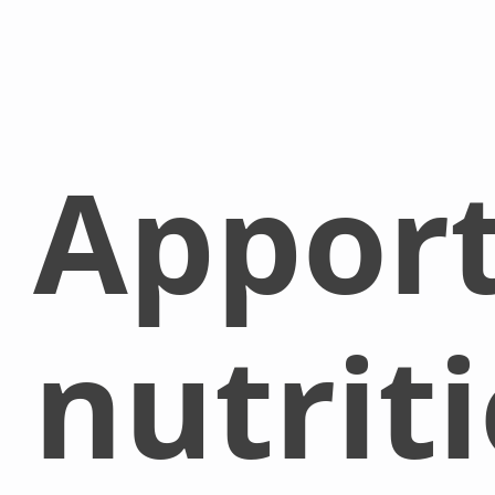
Appor
nutrit