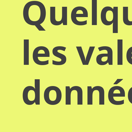
Quelqu
les va
donn