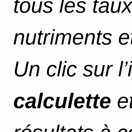
tous les tau
nutriments et
Un clic sur l
calculette
et