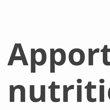
Appor
nutrit