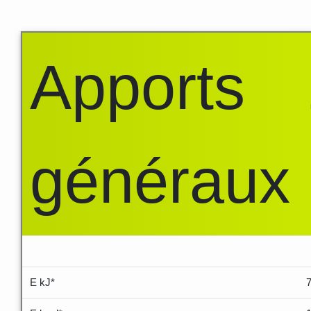
Apports
généraux
.....
E kJ*