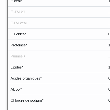
E kcal*
E J'M kJ
.
EJ'M kcal
.
Glucides*
Proteines*
Purines
.
Lipides*
1
Acides organiques*
Alcool*
Chlorure de sodium*