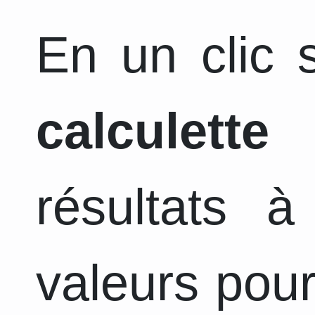
En un clic s
calculette
a
résultats 
valeurs pour