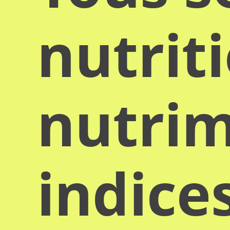
nutrit
nutrim
indice