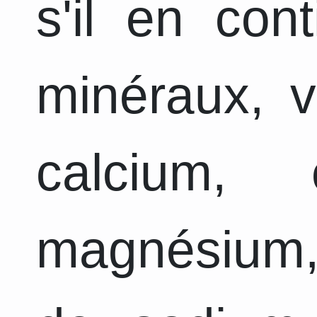
s'il en con
minéraux, v
calcium, 
magnésium,