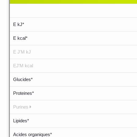
.....
E kJ*
E kcal*
E J'M kJ
EJ'M kcal
Glucides*
Proteines*
Purines
Lipides*
Acides organiques*