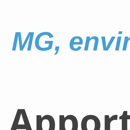
MG, envi
Appor