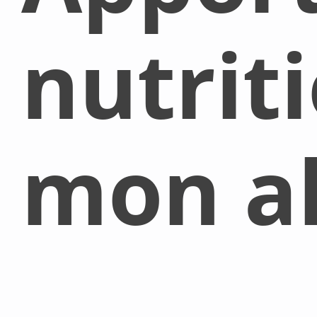
nutrit
mon al