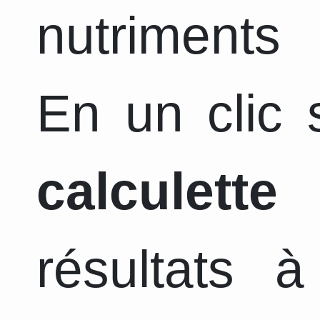
nutriments 
En un clic s
calculette
a
résultats 