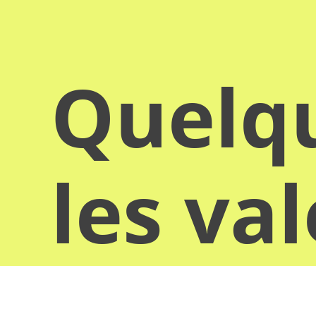
Quelqu
les va
donn