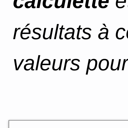
calculette
e
résultats à 
valeurs pour