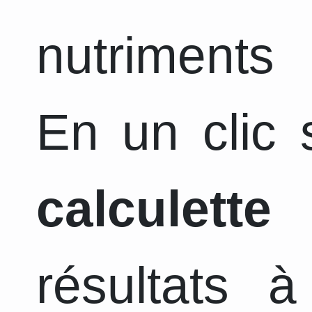
nutriments 
En un clic s
calculette
a
résultats 