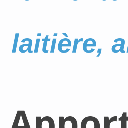
laitière,
Appor