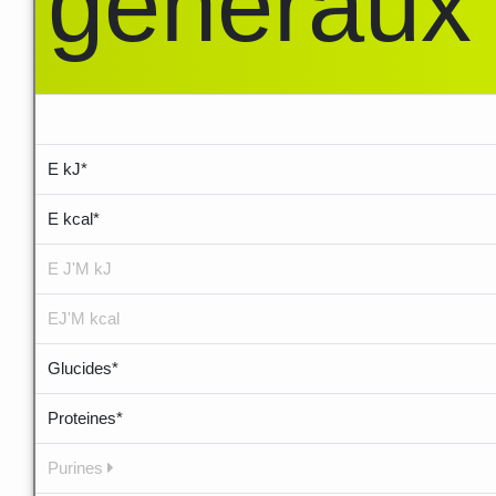
généraux
.....
E kJ*
E kcal*
E J'M kJ
EJ'M kcal
Glucides*
Proteines*
Purines